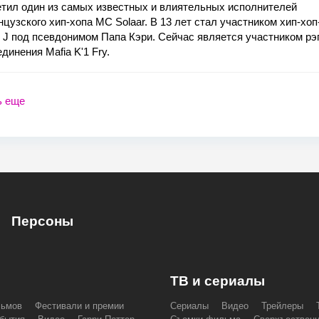
тил один из самых известных и влиятельных исполнителей
цузского хип-хопа MC Solaar. В 13 лет стал участником хип-хоп
l J под псевдонимом Папа Кэри. Сейчас является участником рэ
динения Mafia K'1 Fry.
ь еще
Персоны
ТВ и сериалы
льмов
Фестивали и премии
Сериалы
Видео
Трейлеры