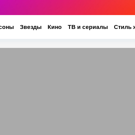
соны
Звезды
Кино
ТВ и сериалы
Стиль 