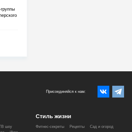
-группы
перского
Присоединяйся к нам:
Стиль жизни
ТВ шоу
Фитнес-секреты
Рецепты
Сад и огород