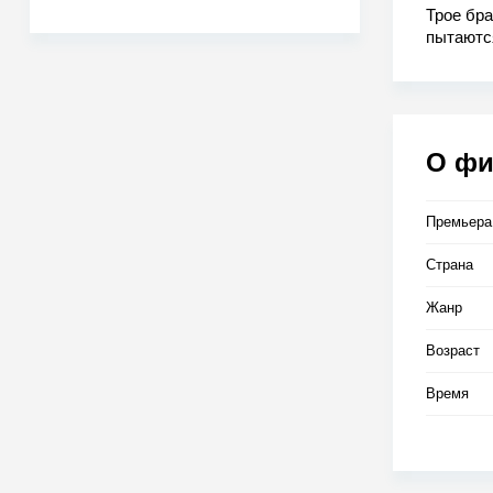
Трое бра
пытаются
пригород
О ф
Премьера
Страна
Жанр
Возраст
Время