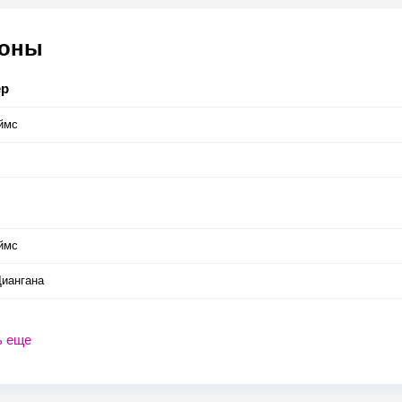
соны
ер
ймс
ймс
иангана
ь еще