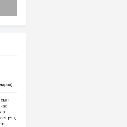
нария).
 сын
 как
я в
ает рэп,
его