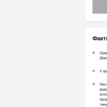
Факт
Ори
(Ban
У пр
Нас
роди
испо
прод
танц