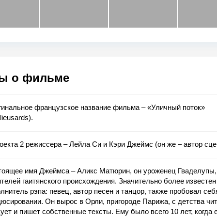
ы о фильме
гинальное французское название фильма – «Уличный поток»
lieusards).
оекта 2 режиссера – Лейла Си и Кэри Джеймс (он же – автор сце
тоящее имя Джеймса – Аликс Матюрин, он уроженец Гваделупы,
телей гаитянского происхождения. Значительно более известен
лнитель рэпа: певец, автор песен и танцор, также пробовал себ
юсировании. Он вырос в Орли, пригороде Парижа, с детства чит
ует и пишет собственные тексты. Ему было всего 10 лет, когда 