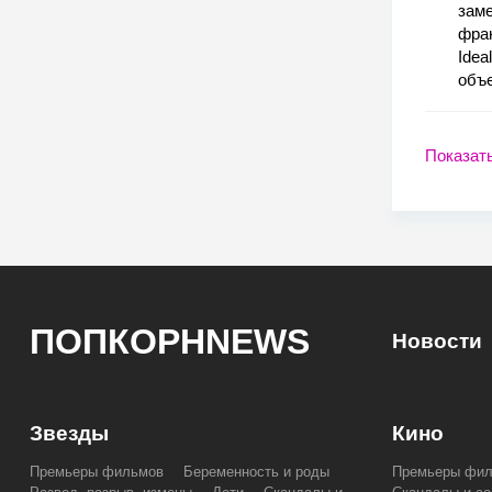
заме
фран
Idea
объе
Показат
ПОПКОРНNEWS
Новости
Звезды
Кино
Премьеры фильмов
Беременность и роды
Премьеры фи