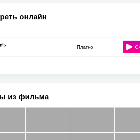
реть онлайн
flix
Платно
С
ы из фильма