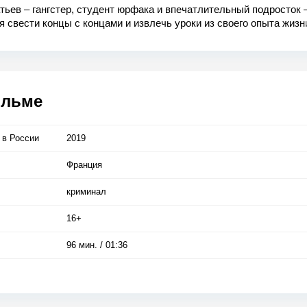
тьев – гангстер, студент юрфака и впечатлительный подросток 
 свести концы с концами и извлечь уроки из своего опыта жизн
е.
ильме
 в Росcии
2019
Франция
криминал
16+
96 мин. / 01:36