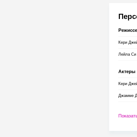
Пер
Режисс
Кери Дже
Лейла Си
Актеры
Кери Дже
Джамме Д
Показат