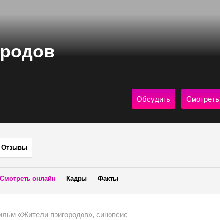
ородов
Обсудить
Смотреть
Отзывы
Смотреть онлайн
Кадры
Факты
ильм «Жители пригородов», синопсис