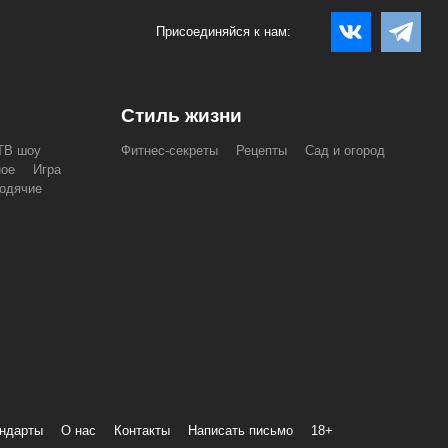
Присоединяйся к нам:
Стиль жизни
ТВ шоу
Фитнес-секреты
Рецепты
Сад и огород
ное
Игра
одячие
андарты
О нас
Контакты
Написать письмо
18+