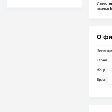
Известны
явился Б
После сл
место дл
человеч
О ф
Премьера
Страна
Жанр
Время