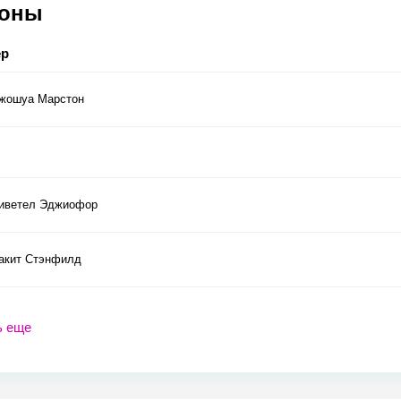
соны
ер
жошуа Марстон
иветел Эджиофор
акит Стэнфилд
ь еще