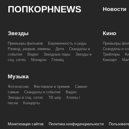
ПОПКОРНNEWS
Новости
Звезды
Кино
Премьеры фильмов
Беременность и роды
Премьеры фи
Развод, разрыв, измены
Дети
Скандалы и
Скандалы и со
события
Видео
Звездные пары
Звезды в
Трейлеры
К
соц. сетях
Монархи
Глянец
Киноарт
Mar
Музыка
Фотосессии
Фестивали и премии
Самые-
самые
Скандалы и события
Видео
Звезды в соц. сетях
ТВ шоу
Клипы /
песни
Концерты
Монетизация сайтов
Политика конфиденциальности
Пользовате