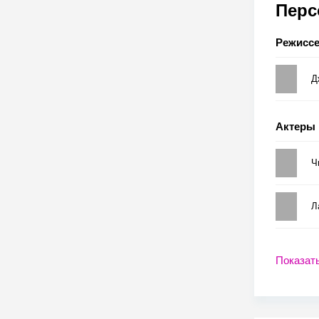
Пер
Режисс
Д
Актеры
Ч
Л
Показат