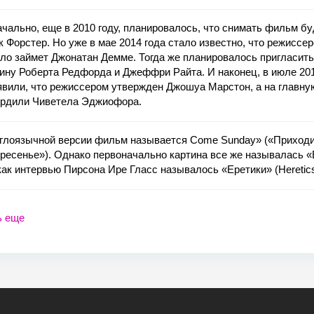
чально, еще в 2010 году, планировалось, что снимать фильм бу
 Форстер. Но уже в мае 2014 года стало известно, что режиссе
ло займет Джонатан Демме. Тогда же планировалось пригласить
ину Роберта Редфорда и Джеффри Райта. И наконец, в июле 201
вили, что режиссером утвержден Джошуа Марстон, а на главну
ердили Чиветела Эджиофора.
нглоязычной версии фильм называется Come Sunday» («Приходи
ресенье»). Однако первоначально картина все же называлась «
как интервью Пирсона Ире Гласс называлось «Еретики» (Heretics
ь еще