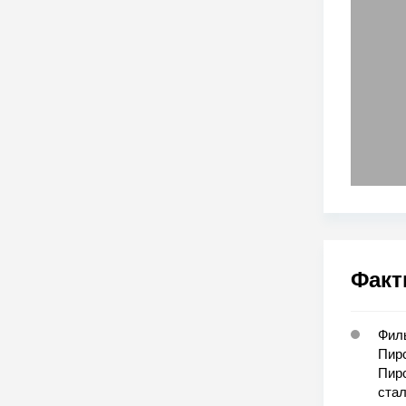
Факт
Филь
Пирс
Пирс
стал