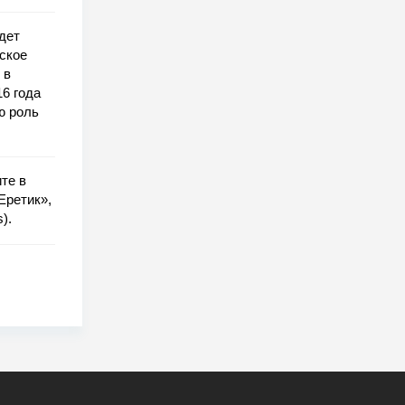
дет
рское
 в
6 года
ю роль
те в
Еретик»,
).