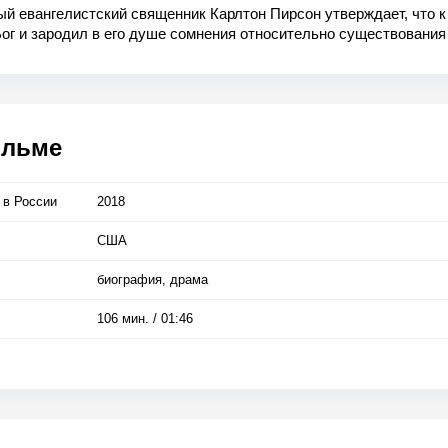
й евангелистский священник Карлтон Пирсон утверждает, что к
ог и зародил в его душе сомнения относительно существования
учившегося Карлтон стал выступать с проповедями о том, что а
я вечных страданий грешников не существует, а создан на Зем
еской развращенностью.
ильме
 в Росcии
2018
США
биография, драма
106 мин. / 01:46