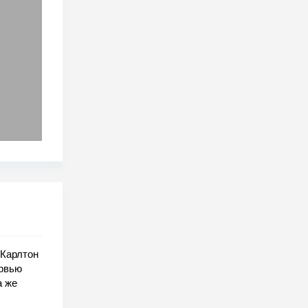
 Карлтон
ервью
а же