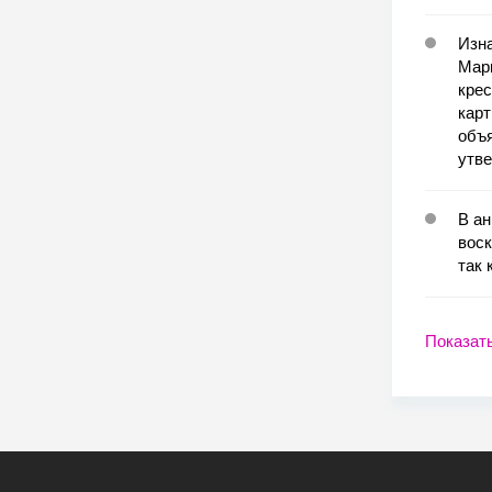
Изна
Марк
крес
карт
объя
утв
В а
воск
так 
Показат