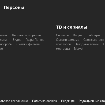
Персоны
ТВ и сериалы
льмов
Фестивали и премии
Сериалы
Видео
Трейлеры
бытия
Видео
Гарри Поттер
Съемки фильма
Сверхъествен
инопробы
Съемки фильма
престолов
Звездные войны
Х
vel
мертвецы
Marvel
льское соглашение
Политика cookies
Редакция
Редакционные ст