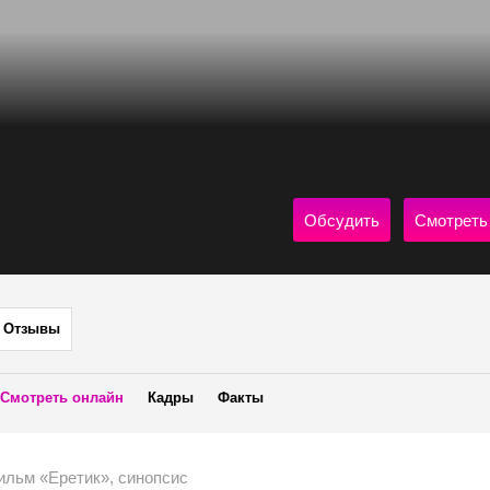
Обсудить
Смотреть
Отзывы
Смотреть онлайн
Кадры
Факты
ильм «Еретик», синопсис