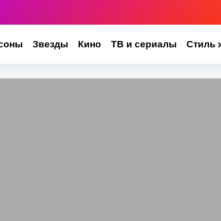
соны
Звезды
Кино
ТВ и сериалы
Стиль 