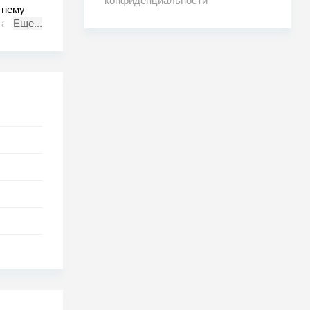
конфиденциальности
 нему
 ада.
Еще...
д как
ле