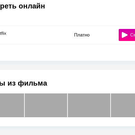
реть онлайн
flix
Платно
С
ы из фильма