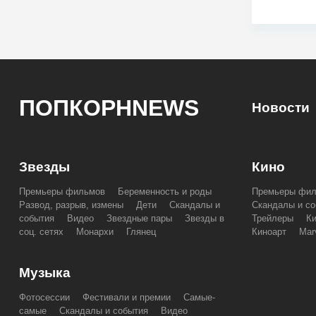
ПОПКОРНNEWS
Новости
Звезды
Кино
Премьеры фильмов
Беременность и роды
Премьеры фи
Развод, разрыв, измены
Дети
Скандалы и
Скандалы и со
события
Видео
Звездные пары
Звезды в
Трейлеры
К
соц. сетях
Монархи
Глянец
Киноарт
Mar
Музыка
Фотосессии
Фестивали и премии
Самые-
самые
Скандалы и события
Видео