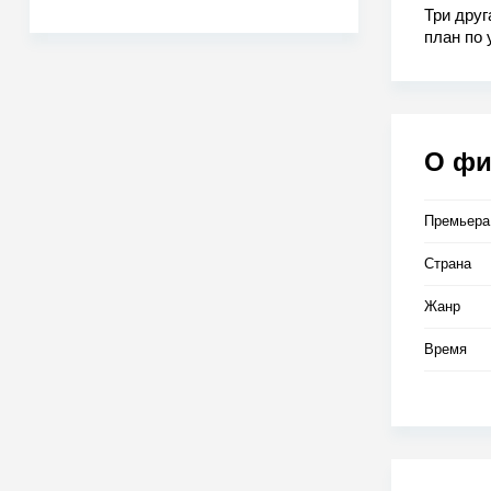
Три друг
план по
миллиард
представ
как мене
пойдет, 
что прин
О ф
Оказывае
теперь 
Премьера
Страна
Жанр
Время