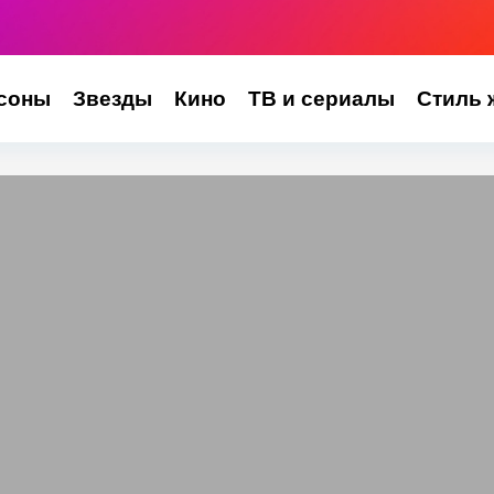
соны
Звезды
Кино
ТВ и сериалы
Стиль 