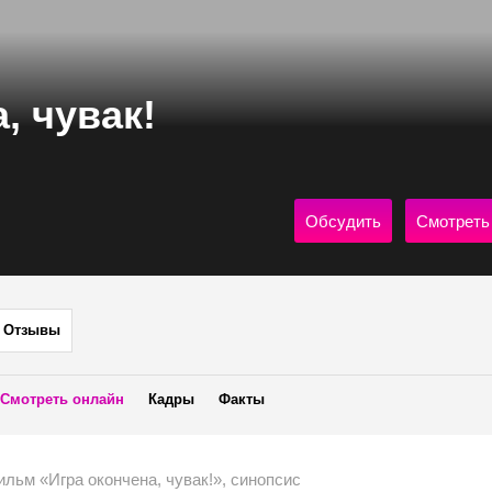
, чувак!
Обсудить
Смотреть
Отзывы
Смотреть онлайн
Кадры
Факты
льм «Игра окончена, чувак!», синопсис