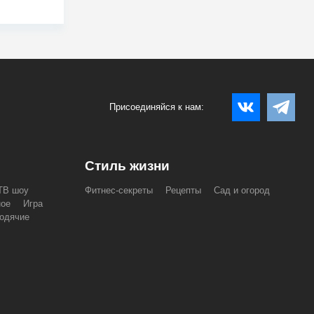
Присоединяйся к нам:
Стиль жизни
ТВ шоу
Фитнес-секреты
Рецепты
Сад и огород
ное
Игра
одячие