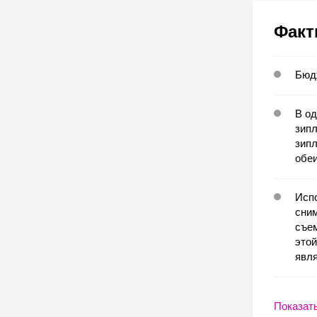
Факт
Бюд
В од
зипл
зипл
обеи
Испо
сним
съем
этой
явля
Показат