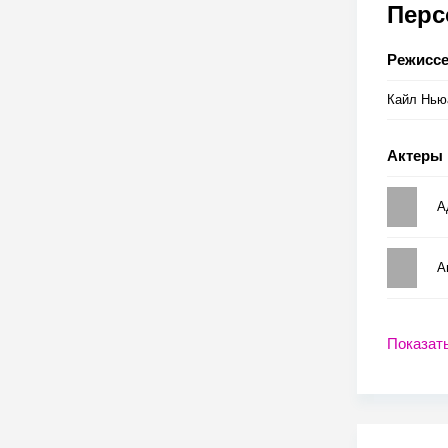
Пер
Режисс
Кайл Нью
Актеры
А
А
Показат