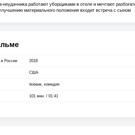
а-неудачника работают уборщиками в отеле и мечтают разбогат
 улучшению материального положения входит встреча с сыном
ера, который будет вечером на вип-вечеринке в отеле. Только 
или ему свой проект (суперкостюм для видеоигр) и даже получи
джер отеля отобрал его, вернул и выставил троицу вон. Так дел
- решают друзья и преисполненные решимости возвращаются заб
адлежит им по праву, но находят менеджера с отрезанным член
ильме
тся, отель захватили террористы, только наши герои им не поп
имеют шанс спасти заложников.
 в Росcии
2018
США
боевик, комедия
101 мин. / 01:41