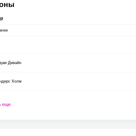
соны
ер
ачек
дам Дивайн
ндерс Холм
ь еще