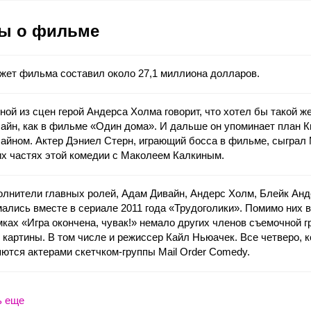
ы о фильме
жет фильма составил около 27,1 миллиона долларов.
ной из сцен герой Андерса Холма говорит, что хотел бы такой ж
айн, как в фильме «Один дома». И дальше он упоминает план К
айном. Актер Дэниел Стерн, играющий босса в фильме, сыграл
х частях этой комедии с Маколеем Калкиным.
лнители главных ролей, Адам Дивайн, Андерс Холм, Блейк Анд
ались вместе в сериале 2011 года «Трудоголики». Помимо них в
ках «Игра окончена, чувак!» немало других членов съемочной г
 картины. В том числе и режиссер Кайл Ньюачек. Все четверо, к
ются актерами скетчком-группы Mail Order Comedy.
ь еще