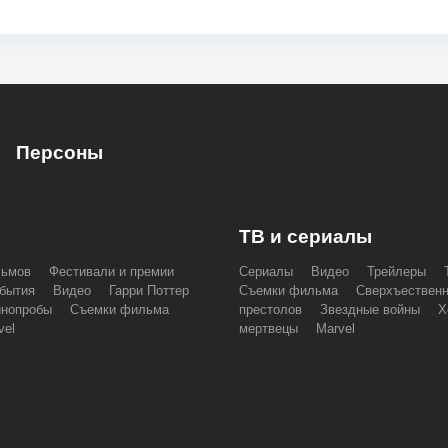
Персоны
ТВ и сериалы
льмов
Фестивали и премии
Сериалы
Видео
Трейлеры
бытия
Видео
Гарри Поттер
Съемки фильма
Сверхъествен
инопробы
Съемки фильма
престолов
Звездные войны
Х
vel
мертвецы
Marvel