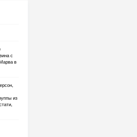
е
вина с
 Марва в
ерсон,
руппы из
стати,