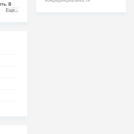
конфиденциальности
еть. В
Еще...
парни
ли чек,
о не
рать то,
ом.
ались и