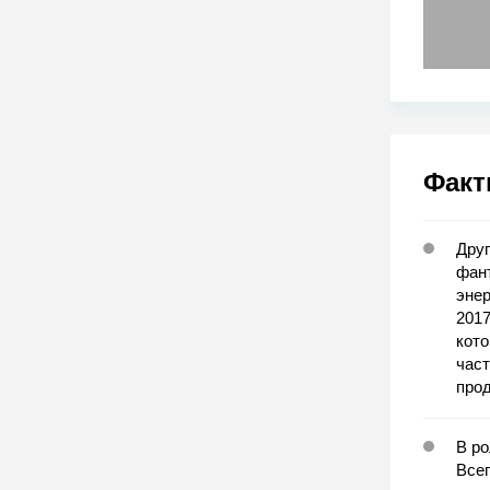
Факт
Друг
фант
энер
2017
кот
част
про
В ро
Всег