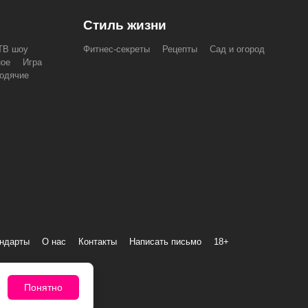
Стиль жизни
ТВ шоу
Фитнес-секреты
Рецепты
Сад и огород
ное
Игра
одячие
андарты
О нас
Контакты
Написать письмо
18+
Понятно