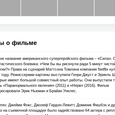
ы о фильме
ое название американского супергеройского фильма ‒ «Сила». 
астического боевика: «Чем бы вы рискнули ради 5 минут чисто
гии?» Права на сценарий Маттсона Томлина компания Netflix ку
 году. Режиссерами картины выступили Генри Джуст и Эриель 
орые имеют большой совместный опыт работы. Они выпустили 
ь «Паранормального явления» (2011) и «Нерв» (2016). Фильм
дюсировали Эрик Ньюман и Брайан Унклес.
лях: Джейми Фокс, Джозеф Гордон-Левитт, Доминик Фишбэк и др
о на съемочной площадке было задействовано 64 актера с репл