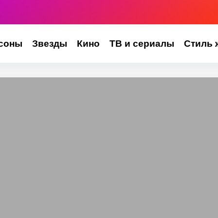
соны
Звезды
Кино
ТВ и сериалы
Стиль 