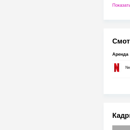
Показат
Смот
Аренда
Net
Кадр