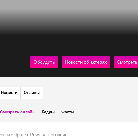
Обсудить
Новости об актерах
Смотреть
Новости
Отзывы
Смотреть онлайн
Кадры
Факты
ильм «Проект Power», синопсис