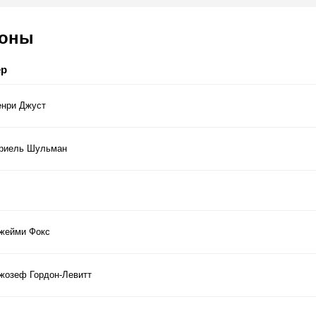
соны
ер
енри Джуст
риель Шульман
жейми Фокс
жозеф Гордон-Левитт