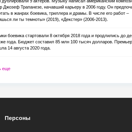
 дублировали 9 актеров. Музыку написал американский компози
р Джозеф Трапанезе, начавший карьеру в 2006 году. Он предпоч
тать в жанрах боевика, триллера и драмы. В числе его работ ‒
шься ли ты темноты» (2019), «Декстер» (2006-2013).
ки боевика стартовали 8 октября 2018 года и продлились до д
 же года. Бюджет составил 85 млн 100 тысяч долларов. Премье
ла 14 августа 2020 года.
ь еще
Персоны