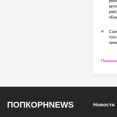
роли
акте
рабо
«Бои
Съем
того
прош
Показат
ПОПКОРНNEWS
Новости