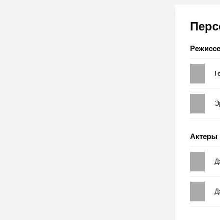
Пер
Режисс
Г
Э
Актеры
Д
Д