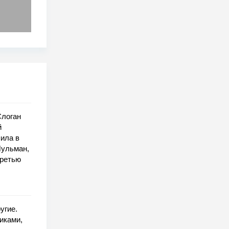
Слоган
й
пила в
Шульман,
третью
угие.
иками,