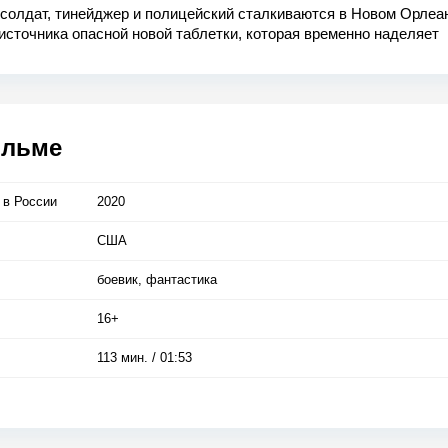
солдат, тинейджер и полицейский сталкиваются в Новом Орлеа
источника опасной новой таблетки, которая временно наделяет
лой.
ильме
 в Росcии
2020
США
боевик, фантастика
16+
113 мин. / 01:53