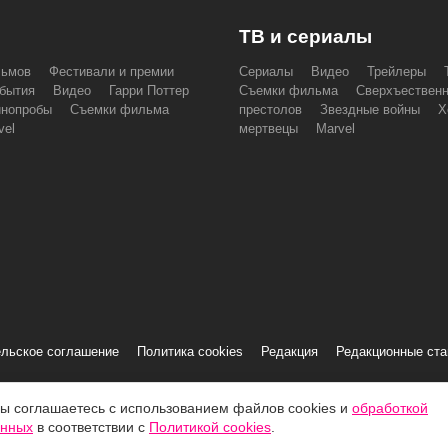
ТВ и сериалы
льмов
Фестивали и премии
Сериалы
Видео
Трейлеры
бытия
Видео
Гарри Поттер
Съемки фильма
Сверхъествен
инопробы
Съемки фильма
престолов
Звездные войны
Х
vel
мертвецы
Marvel
льское соглашение
Политика cookies
Редакция
Редакционные ст
вы соглашаетесь с использованием файлов cookies и
обработкой
S»
анных
в соответствии с
Политикой cookies
.
льзования
.