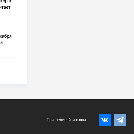
тор и
итает
екабря
ра
Присоединяйся к нам: