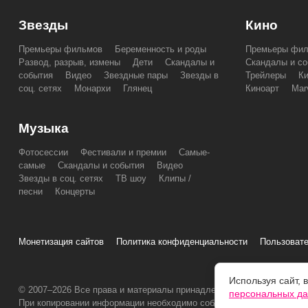
Звезды
Кино
Премьеры фильмов
Беременность и роды
Премьеры фи
Развод, разрыв, измены
Дети
Скандалы и
Скандалы и со
события
Видео
Звездные пары
Звезды в
Трейлеры
К
соц. сетях
Монархи
Глянец
Киноарт
Mar
Музыка
Фотосессии
Фестивали и премии
Самые-
самые
Скандалы и события
Видео
Звезды в соц. сетях
ТВ шоу
Клипы /
песни
Концерты
Монетизация сайтов
Политика конфиденциальности
Пользовате
Используя сайт, 
© 2007–2026 Все права и материалы принадлежат «ПОПКОРНNEW
персональных д
При копировании информации необходимо соблюдать
Условия испо