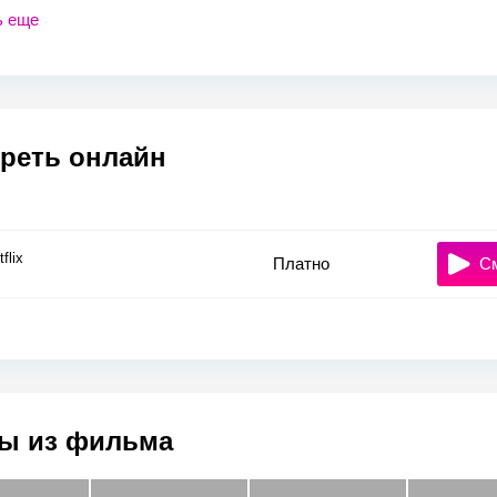
ь еще
реть онлайн
flix
Платно
С
ы из фильма