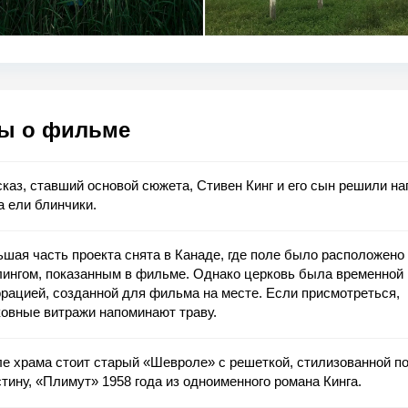
ы о фильме
каз, ставший основой сюжета, Стивен Кинг и его сын решили на
а ели блинчики.
шая часть проекта снята в Канаде, где поле было расположено
лингом, показанным в фильме. Однако церковь была временной
рацией, созданной для фильма на месте. Если присмотреться,
овные витражи напоминают траву.
е храма стоит старый «Шевроле» с решеткой, стилизованной п
тину, «Плимут» 1958 года из одноименного романа Кинга.