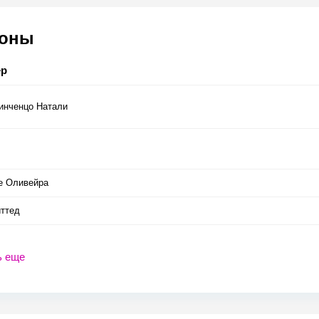
соны
ер
инченцо Натали
е Оливейра
иттед
ь еще