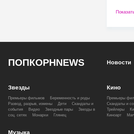
Показат
ПОПКОРНNEWS
Новости
Звезды
Кино
Премьеры фильмов
Беременность и роды
Премьеры фи
Развод, разрыв, измены
Дети
Скандалы и
Скандалы и со
события
Видео
Звездные пары
Звезды в
Трейлеры
К
соц. сетях
Монархи
Глянец
Киноарт
Mar
Музыка