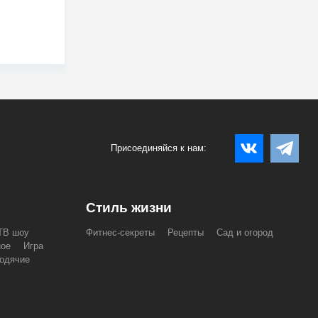
Присоединяйся к нам:
Стиль жизни
ТВ шоу
Фитнес-секреты
Рецепты
Сад и огород
ное
Игра
одячие