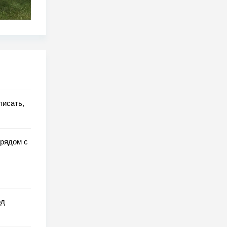
писать,
 рядом с
од