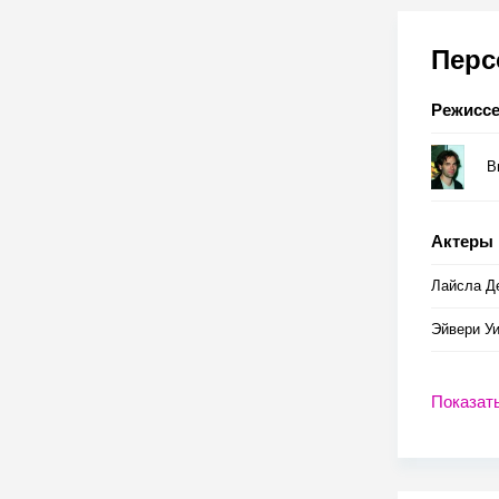
Пер
Режисс
В
Актеры
Лайсла Д
Эйвери У
Показат