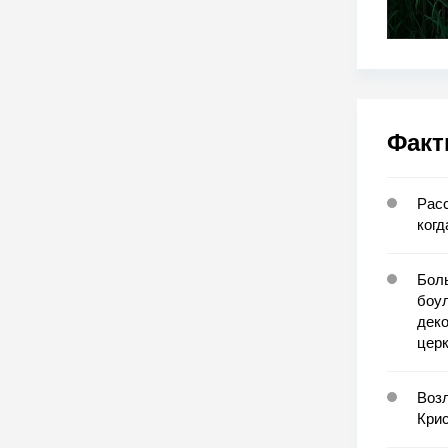
Факт
Расс
когд
Боль
боу
деко
церк
Возл
Крис