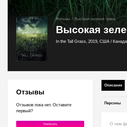
Фильмы
/
Высокая зеленая трава
Высокая зеле
In the Tall Grass, 2019, США / Канада
Описание
Отзывы
Персоны
Отзывов пока нет. Оставите
первый?
О чем ф
Написать