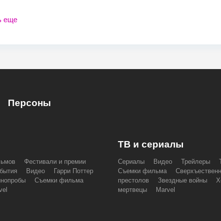
ь еще
Персоны
ТВ и сериалы
льмов
Фестивали и премии
Сериалы
Видео
Трейлеры
бытия
Видео
Гарри Поттер
Съемки фильма
Сверхъествен
инопробы
Съемки фильма
престолов
Звездные войны
Х
vel
мертвецы
Marvel