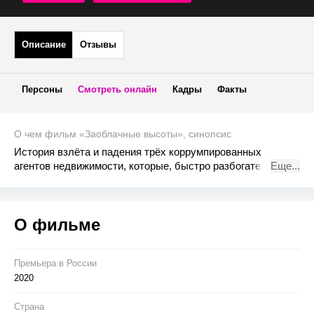
Описание
Отзывы
Персоны
Смотреть онлайн
Кадры
Факты
О чем фильм «Заоблачные высоты», синопсис
История взлёта и падения трёх коррумпированных
агентов недвижимости, которые, быстро разбогатев,
Еще...
попадают в водоворот мошенничества, жадности и
наркотиков.
О фильме
Премьера в Росcии
2020
Страна