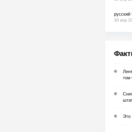
русский
30 апр 2
Факт
Лент
том
Сня
штат
Это 