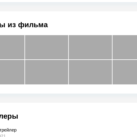
ы из фильма
леры
 трейлер
021