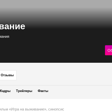
вание
рмания
Об
Отзывы
Кадры
Трейлеры
Факты
ильм «Игра на выживание», синопсис