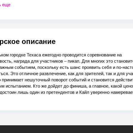
ь еще
рское описание
ком городке Техаса ежегодно проводится соревнование на
ость, награда для участников – пикап. Для многих это становит
ажным событием, поскольку есть шанс проявить себя и по-нас
ься. Это отличное развлечение, как для зрителей, так и для уч
о принимает нешуточный поворот событий и становится действи
м испытанием. Кто же дойдет до финиша, а главное, какой цен
достоин лишь один из претендентов и Кайл уверенно намеревае