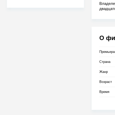
Владеле
двадцат
оборачи
претенд
упрочить
на нече
О ф
Премьера
Страна
Жанр
Возраст
Время