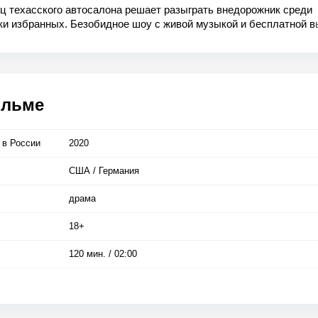
ц техасского автосалона решает разыграть внедорожник среди
ки избранных. Безобидное шоу с живой музыкой и бесплатной 
вается нешуточным испытанием для его участников. Среди
ентов – молодой отец семейства Кайл, стремящийся всеми сила
 свои жизненные позиции. Он должен продержаться до конца, 
ловеческую усталость и козни соперников…
ильме
 в Росcии
2020
США / Германия
драма
18+
120 мин. / 02:00