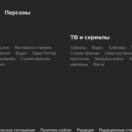
Персоны
ТВ и сериалы
льмов
Фестивали и премии
Сериалы
Видео
Трейлеры
бытия
Видео
Гарри Поттер
Съемки фильма
Сверхъествен
инопробы
Съемки фильма
престолов
Звездные войны
Х
vel
мертвецы
Marvel
льское соглашение
Политика cookies
Редакция
Редакционные ст