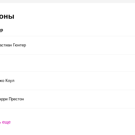
соны
ер
астиан Гюнтер
жо Коул
эрри Престон
ь еще