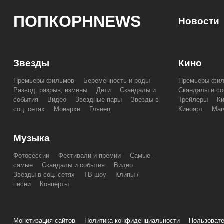
ПОПКОРНNEWS
Новости
Звезды
Кино
Премьеры фильмов
Беременность и роды
Премьеры фи
Развод, разрыв, измены
Дети
Скандалы и
Скандалы и со
события
Видео
Звездные пары
Звезды в
Трейлеры
К
соц. сетях
Монархи
Глянец
Киноарт
Mar
Музыка
Фотосессии
Фестивали и премии
Самые-
самые
Скандалы и события
Видео
Звезды в соц. сетях
ТВ шоу
Клипы /
песни
Концерты
Монетизация сайтов
Политика конфиденциальности
Пользовате