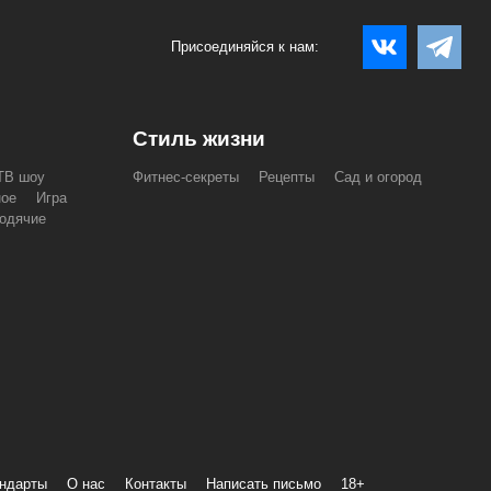
Присоединяйся к нам:
Стиль жизни
ТВ шоу
Фитнес-секреты
Рецепты
Сад и огород
ное
Игра
одячие
андарты
О нас
Контакты
Написать письмо
18+