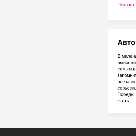
Показат
Авто
В малень
вынослив
самым в
запомнит
внезапн
серьезны
Победы 
стать.