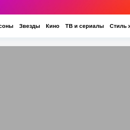
соны
Звезды
Кино
ТВ и сериалы
Стиль 