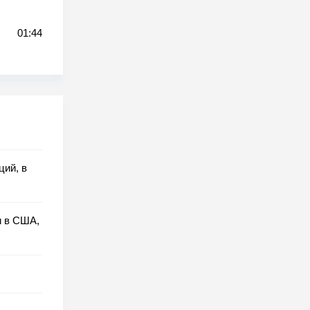
01:44
ций, в
и в США,