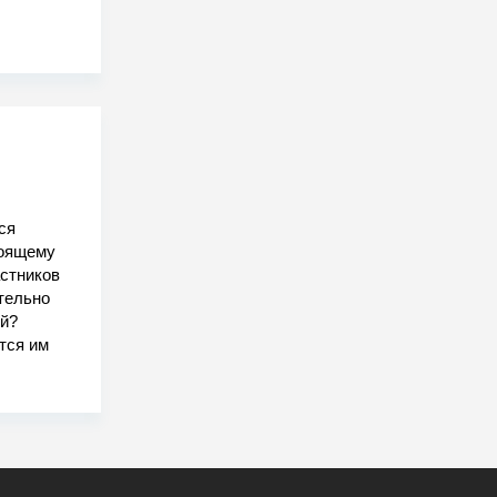
ся
тоящему
астников
тельно
ой?
тся им