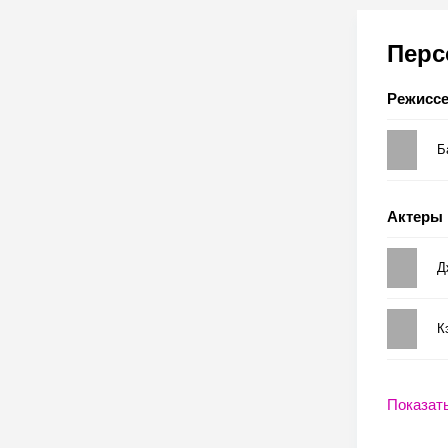
Пер
Режисс
Б
Актеры
Д
К
Показат