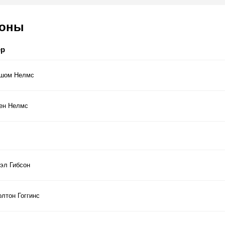
соны
ер
шом Нелмс
ен Нелмс
эл Гибсон
олтон Гоггинс