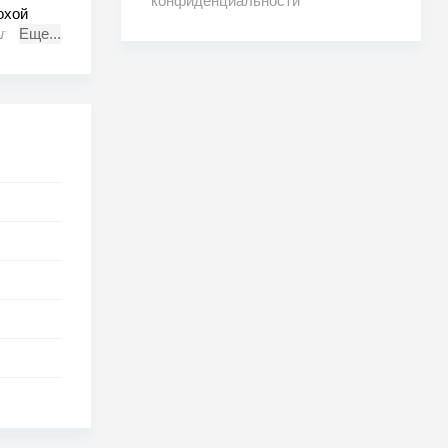
конфиденциальности
охой
 службы
Еще...