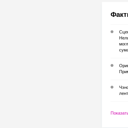
Факт
Сцен
Нель
могл
сум
Ориг
Прим
Чэнс
лент
Показат