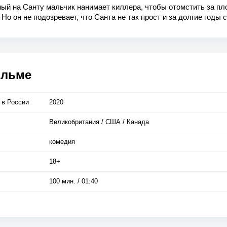
ый на Санту мальчик нанимает киллера, чтобы отомстить за пл
 Но он не подозревает, что Санта не так прост и за долгие годы
 много необычных навыков...
ильме
 в Росcии
2020
Великобритания / США / Канада
комедия
18+
100 мин. / 01:40