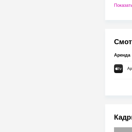
Показат
Смот
Аренда
Ap
Кадр