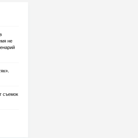
в
емя не
ценарий
як».
т съемок