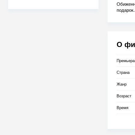
Обиженн
подарок.
приобрел
О ф
Премьера
Страна
Жанр
Возраст
Время