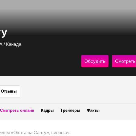
ту
А / Канада
Обсудить
Смотреть
Отзывы
Смотреть онлайн
Кадры
Трейлеры
Факты
ильм «Охота на Санту», синопсис