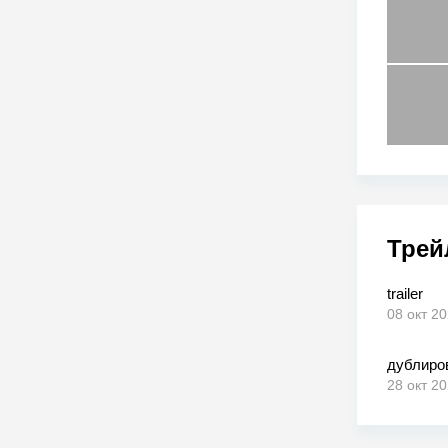
Трей
trailer
08 окт 2
дублиро
28 окт 2