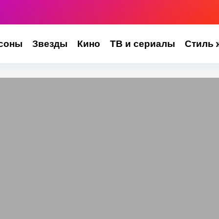
соны
Звезды
Кино
ТВ и сериалы
Стиль 