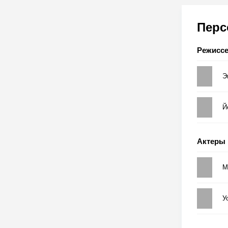
Пер
Режисс
Э
Й
Актеры
М
У