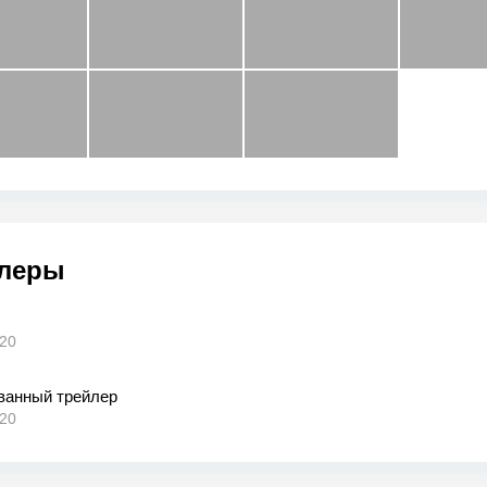
леры
020
ванный трейлер
020