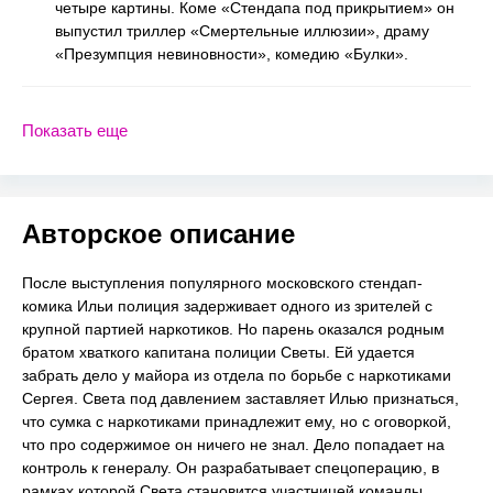
четыре картины. Коме «Стендапа под прикрытием» он
выпустил триллер «Смертельные иллюзии», драму
«Презумпция невиновности», комедию «Булки».
Показать еще
Авторское описание
После выступления популярного московского стендап-
комика Ильи полиция задерживает одного из зрителей с
крупной партией наркотиков. Но парень оказался родным
братом хваткого капитана полиции Светы. Ей удается
забрать дело у майора из отдела по борьбе с наркотиками
Сергея. Света под давлением заставляет Илью признаться,
что сумка с наркотиками принадлежит ему, но с оговоркой,
что про содержимое он ничего не знал. Дело попадает на
контроль к генералу. Он разрабатывает спецоперацию, в
рамках которой Света становится участницей команды