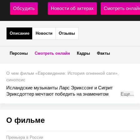
Обсудить
Новости об актерах
Смотреть онлай
Описание
Новости
Отзывы
Персоны
Смотреть онлайн
Кадры
Факты
О чем фильм «Евровидение: История огненной саги»,
синопсис
Исландские музыканты Ларс Эрикссонг и Сигрит
Эриксдоттер мечтают победить на знаменитом
Еще...
международном конкурсе эстрадной песни. Они готовы
идти до конца и для достижения заветной цели не
остановятся ни перед чем.
О фильме
Премьера в Росcии