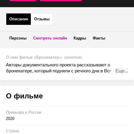
Описание
Отзывы
Персоны
Смотреть онлайн
Кадры
Факты
О чем фильм «Бронекатер», синопсис
Авторы документального проекта рассказывают о
бронекатере, который подняли с речного дна в Волгограде
Еще...
в 2017 году. Согласно архивным данным он был
участником Сталинградской битвы, а его экипажу, судя по
версии историков и находкам на его борту, было поручено
О фильме
выполнение особых заданий.
Премьера в Росcии
2020
Страна