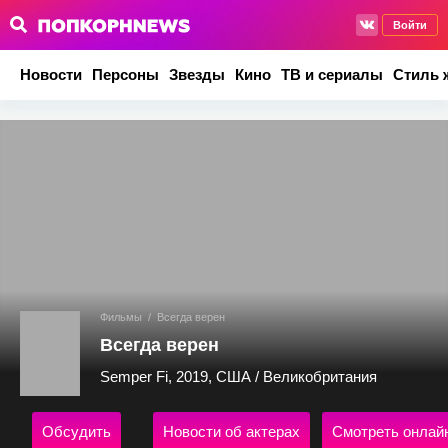
Войти
Новости
Персоны
Звезды
Кино
ТВ и сериалы
Стиль 
Фильмы
/
Всегда верен
Всегда верен
Semper Fi, 2019, США / Великобритания
Обсудить
Новости об актерах
Смотреть онлай