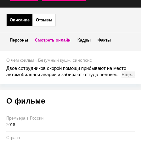
Описание
Отзывы
Персоны
Смотреть онлайн
Кадры
Факты
О чем фильм «Безумный куш», синопсис
Двое сотрудников скорой помощи прибывают на место
автомобильной аварии и забирают оттуда человека в
Еще...
тяжёлом состоянии. К сожалению, потерпевшего не
удаётся спасти, но во время осмотра медбратья
обнаруживают в подкладке куртки мужчины целый
О фильме
миллион долларов.
Премьера в Росcии
2018
Страна