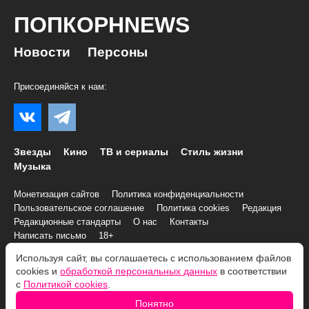
ПОПКОРНNEWS
Новости
Персоны
Присоединяйся к нам:
Звезды
Кино
ТВ и сериалы
Стиль жизни
Музыка
Монетизация сайтов
Политика конфиденциальности
Пользовательское соглашение
Политика cookies
Редакция
Редакционные стандарты
О нас
Контакты
Написать письмо
18+
Используя сайт, вы соглашаетесь с использованием файлов
© 2007–2026 Все права и материалы принадлежат
cookies и
обработкой персональных данных
в соответствии
«ПОПКОРНNEWS»
с
Политикой cookies
.
При копировании информации необходимо соблюдать
Условия
Понятно