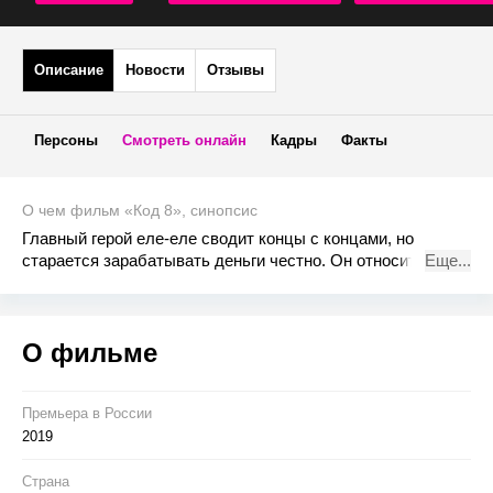
Описание
Новости
Отзывы
Персоны
Смотреть онлайн
Кадры
Факты
О чем фильм «Код 8», синопсис
Главный герой еле-еле сводит концы с концами, но
старается зарабатывать деньги честно. Он относится к
Еще...
тем жителям города, которые обладают необычными
способностями. Когда власти начинают ущемлять права
таких граждан, мужчина меняет свое мнение. После
О фильме
совершения мелкого правонарушения, ему приходится
столкнуться с военизированной полицией.
Премьера в Росcии
2019
Страна