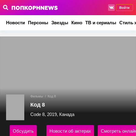
Войти
Новости
Персоны
Звезды
Кино
ТВ и сериалы
Стиль 
Фильмы
/
Код 8
Код 8
Code 8, 2019, Канада
Обсудить
Новости об актерах
Смотреть онлай