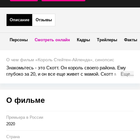
Описание
Отзывы
Персоны
Смотреть онлайн
Кадры
Трейлеры
Факты
О чем фильм «Король Стейтен-Айленда», синопсис
Знакомьтесь - это Скотт. Он король своего района. Ему
глубоко за 20, и он все еще живет с мамой. Скотт мечтает
Еще...
стать профессиональным тату-мастером, поэтому с
завидным упорством практикуется на своих друзьях-
укурках. И даже они не в восторге от его творчества. Но
О фильме
однажды после очередной шумной вечеринки, мама
вероломно выгоняет его из дома. Пришло время
повзрослеть, сынок!
Премьера в Росcии
2020
Страна