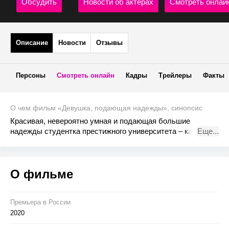
Обсудить
Новости об актерах
Смотреть онлай
Описание
Новости
Отзывы
Персоны
Смотреть онлайн
Кадры
Трейлеры
Факты
О чем фильм «Девушка, подающая надежды», синопсис
Красивая, невероятно умная и подающая большие
надежды студентка престижного университета – казалось
Еще...
ее будущее предопределено. Но одно трагическое
событие меняет все. Теперь она ведет двойную жизнь и
уверена, что нет ничего соблазнительнее, чем месть.
О фильме
Премьера в Росcии
2020