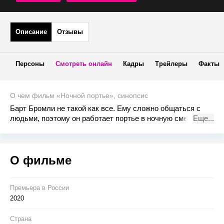
Описание
Отзывы
Персоны
Смотреть онлайн
Кадры
Трейлеры
Факты
О чем фильм «Ночной портье», синопсис
Барт Бромли не такой как все. Ему сложно общаться с
людьми, поэтому он работает портье в ночную смену. Он
Еще...
любит следить за постояльцами через скрытые камеры и
делает записи. Очередная рабочая смена казалась
обычной. Но внезапно он становится свидетелем
О фильме
убийства девушки в одном из номеров отеля, а после —
главным подозреваемым.
Премьера в Росcии
2020
Страна