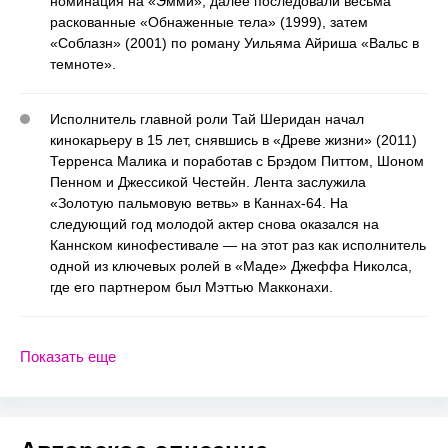
номинация на «Эмми», далее последовали весьма
раскованные «Обнаженные тела» (1999), затем
«Соблазн» (2001) по роману Уильяма Айриша «Вальс в
темноте».
Исполнитель главной роли Тай Шеридан начал
кинокарьеру в 15 лет, снявшись в «Древе жизни» (2011)
Терренса Малика и поработав с Брэдом Питтом, Шоном
Пенном и Джессикой Честейн. Лента заслужила
«Золотую пальмовую ветвь» в Каннах-64. На
следующий год молодой актер снова оказался на
Каннском кинофестивале — на этот раз как исполнитель
одной из ключевых ролей в «Маде» Джеффа Николса,
где его партнером был Мэттью Макконахи.
Показать еще