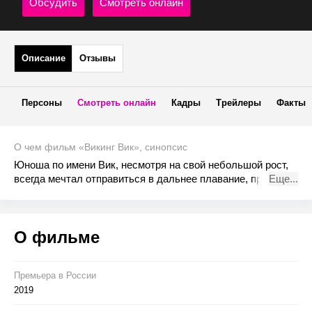
Обсудить
Смотреть онлайн
Описание
Отзывы
Персоны
Смотреть онлайн
Кадры
Трейлеры
Факты
О чем фильм «Викинг Вик», синопсис
Юноша по имени Вик, несмотря на свой небольшой рост,
всегда мечтал отправиться в дальнее плавание, прямо как
Еще...
его отец – вождь могущественного клана викингов. И вот
судьба дает Вику шанс проявить себя, когда его мать
попадает в золотой плен бога Локи. Чтобы снять
О фильме
зловещие чары неопытному викингу предстоит
отправиться в захватывающее и опасное путешествие к
вратам города богов – самому Асгарду.
Премьера в Росcии
2019