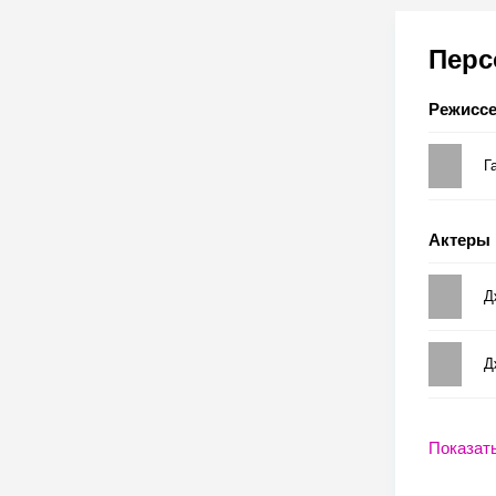
Пер
Режисс
Г
Актеры
Д
Д
Показат