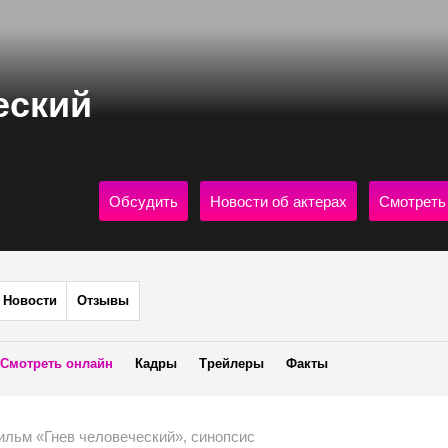
еский
Обсудить
Новости об актерах
Смотреть
Новости
Отзывы
Смотреть онлайн
Кадры
Трейлеры
Факты
ильм «Гнев человеческий», синопсис