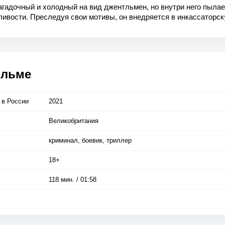
агадочный и холодный на вид джентльмен, но внутри него пыла
ивости. Преследуя свои мотивы, он внедряется в инкассаторс
ю, чтобы выйти на соучастников серии многомиллионных ограбл
х Лос-Анджелес. В этой запутанной игре у каждого своя роль, н
ием оказываются все. Виновных же обязательно постигнет гнев
ский...
ильме
 в Росcии
2021
Великобритания
криминал, боевик, триллер
18+
118 мин. / 01:58