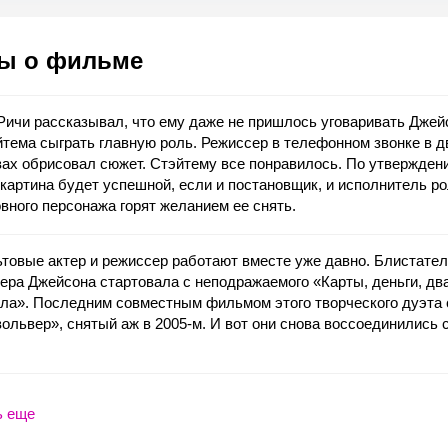
ы о фильме
Ричи рассказывал, что ему даже не пришлось уговаривать Джей
тема сыграть главную роль. Режиссер в телефонном звонке в д
ах обрисовал сюжет. Стэйтему все понравилось. По утвержден
картина будет успешной, если и постановщик, и исполнитель р
вного персонажа горят желанием ее снять.
товые актер и режиссер работают вместе уже давно. Блистате
ера Джейсона стартовала с неподражаемого «Карты, деньги, дв
ла». Последним совместным фильмом этого творческого дуэта 
ольвер», снятый аж в 2005-м. И вот они снова воссоединились 
ь еще