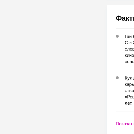
Факт
Гай 
Стэй
слов
кино
осно
Куль
карь
ство
«Рев
лет.
Показат