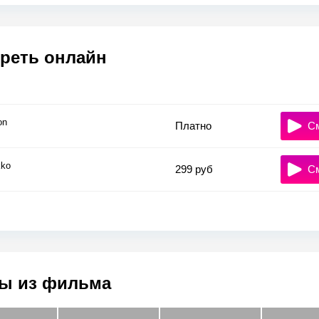
реть онлайн
on
Платно
С
ko
299 руб
С
ы из фильма