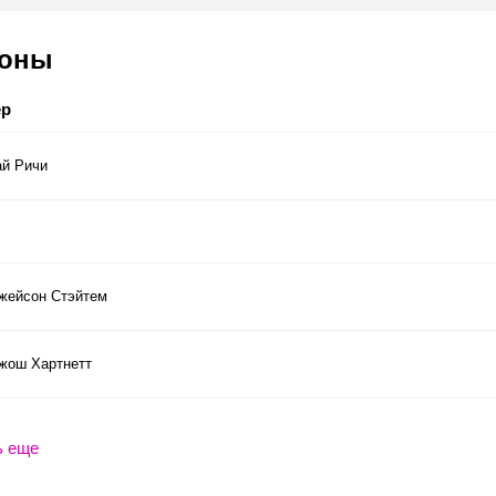
соны
ер
ай Ричи
жейсон Стэйтем
жош Хартнетт
ь еще