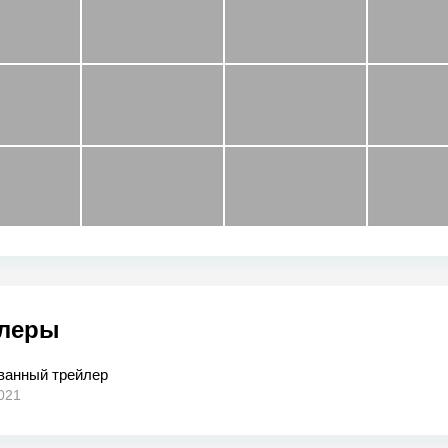
леры
ванный трейлер
021