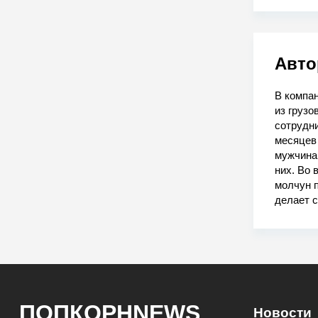
Авто
В компа
из грузо
сотрудни
месяцев 
мужчина.
них. Во 
молчун п
делает с
ПОПКОРНNEWS
Новости