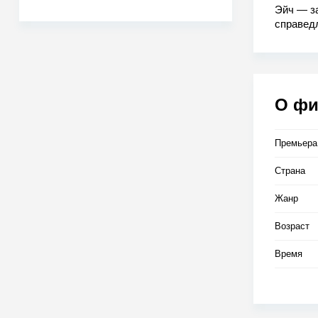
Эйч — з
справедл
компани
потрясши
подозрен
человече
О ф
Премьера
Страна
Жанр
Возраст
Время