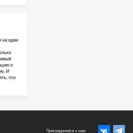
 на один
олько
чивый
ацию о
ию. И
ть, что
Присоединяйся к нам: