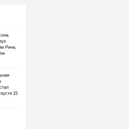
сона
вух
ию Ричи,
оли
льная
а
стал
спустя 15