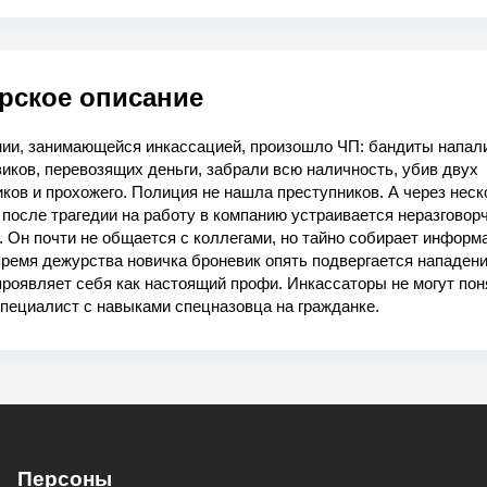
рское описание
нии, занимающейся инкассацией, произошло ЧП: бандиты напали
виков, перевозящих деньги, забрали всю наличность, убив двух
ков и прохожего. Полиция не нашла преступников. А через неск
после трагедии на работу в компанию устраивается неразговор
 Он почти не общается с коллегами, но тайно собирает информ
время дежурства новичка броневик опять подвергается нападен
роявляет себя как настоящий профи. Инкассаторы не могут поня
пециалист с навыками спецназовца на гражданке.
Персоны