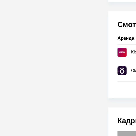
Смот
Аренда
Ki
Ok
Кадр