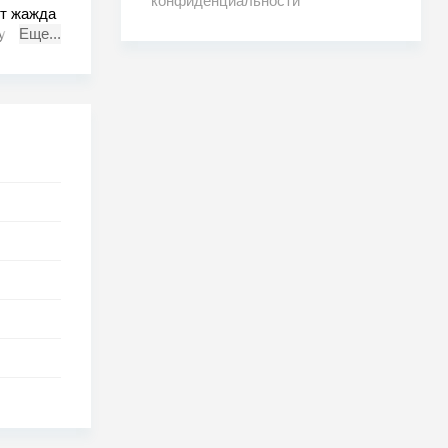
конфиденциальности
ет жажда
кую
Еще...
ений,
о под