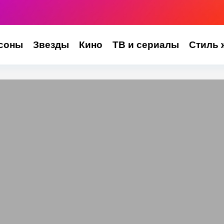
соны
Звезды
Кино
ТВ и сериалы
Стиль 