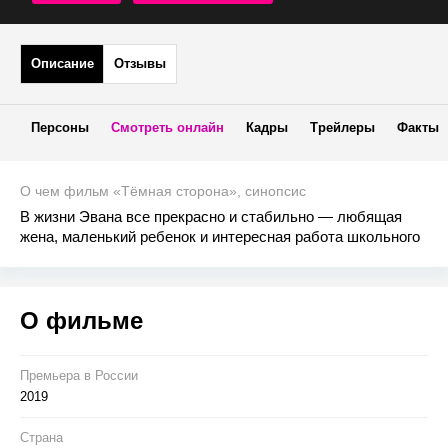
Описание
Отзывы
Персоны
Смотреть онлайн
Кадры
Трейлеры
Факты
О чем фильм «Тёмная сторона», синопсис
В жизни Эвана все прекрасно и стабильно — любящая
жена, маленький ребенок и интересная работа школьного
психолога. Но никто из окружающих не догадывается, что
у жизни Эвана есть и другая, тёмная сторона, на которую
лучше не заходить никому.
О фильме
Премьера в Росcии
2019
Страна