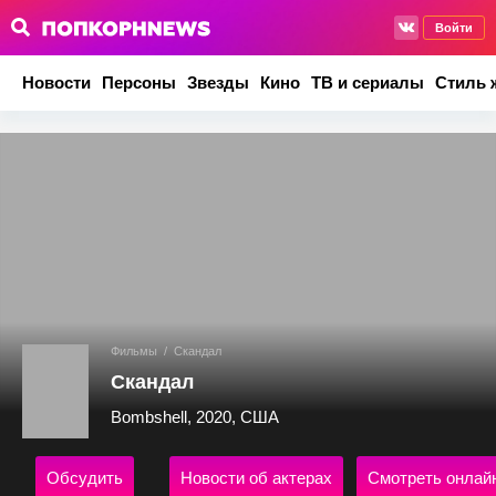
Войти
Новости
Персоны
Звезды
Кино
ТВ и сериалы
Стиль 
Фильмы
/
Скандал
Скандал
Bombshell, 2020, США
Обсудить
Новости об актерах
Смотреть онлай