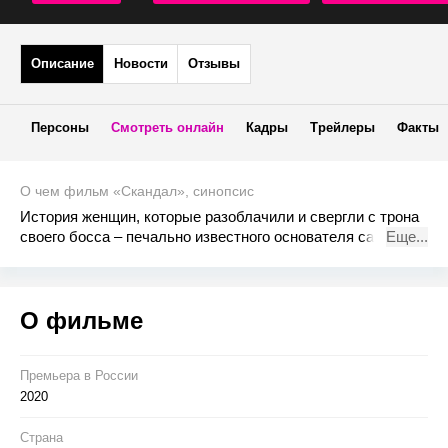
Описание
Новости
Отзывы
Персоны
Смотреть онлайн
Кадры
Трейлеры
Факты
О чем фильм «Скандал», синопсис
История женщин, которые разоблачили и свергли с трона
своего босса – печально известного основателя самой
Еще...
могущественной и противоречивой медиаимперии всех
времен. Основано на реальном скандале.
О фильме
Премьера в Росcии
2020
Страна