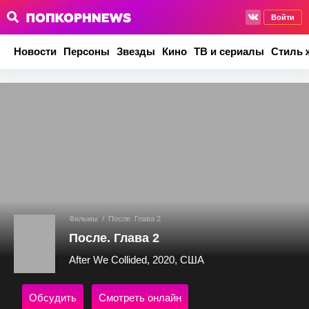
Войти
Новости
Персоны
Звезды
Кино
ТВ и сериалы
Стиль 
Фильмы
/
После. Глава 2
После. Глава 2
After We Collided, 2020, США
Обсудить
Смотреть онлайн