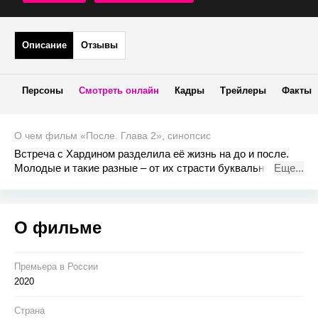
Описание
Отзывы
Персоны
Смотреть онлайн
Кадры
Трейлеры
Факты
О чем фильм «После. Глава 2», синопсис
Встреча с Хардином разделила её жизнь на до и после.
Молодые и такие разные – от их страсти буквально
Еще...
разлетаются искры. Однако внезапно в жизни девушки
появляется новый знакомый, который готов положить к её
ногам весь мир… Сиквел картины ПОСЛЕ – одного из
О фильме
самых коммерчески успешных независимых фильмов
2019 года. Основан на серии романов-бестселлеров Анны
Тодд «После», состоящей из пяти книг.
Премьера в Росcии
2020
Страна