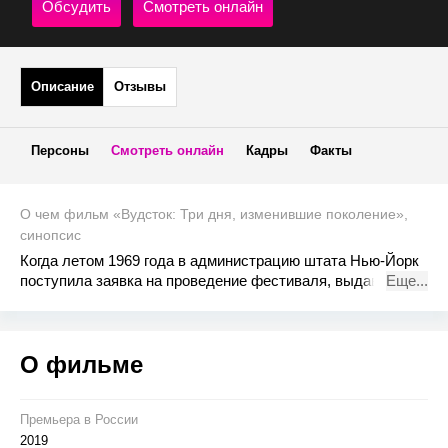
Обсудить
Смотреть онлайн
Описание
Отзывы
Персоны
Смотреть онлайн
Кадры
Факты
О чем фильм «Вудсток: Три дня, изменившие поколение»,
синопсис
Когда летом 1969 года в администрацию штата Нью-Йорк
поступила заявка на проведение фестиваля, выдавшие
Еще...
разрешение чиновники никак не могли предположить, что
в итоге получат самую знаменитую вечеринку в истории с
участием 500 тысяч хиппи и в довесок настоящую
О фильме
духовную революцию, освободившую западную музыку и
западное общество на многие десятилетия.
Премьера в Росcии
2019