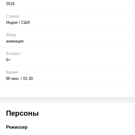
реликвию, но и успеть на свадьбу своего эксцентричного
2019
дедушки…
Страна
Индия / США
Жанр
анимация
Возраст
6+
Время
90 мин. / 01:30
Персоны
Режиссер