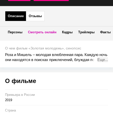
Описание
Отзывы
Персоны
Смотреть онлайн
Кадры
Трейлеры
Факты
О чем фильм «Золотая молодежь», синопсис
Роза и Мишель – молодая влюбленная пара. Каждую ночь
они находятся в поисках приключений, блуждая по
Еще...
ночным клубам и главным вечеринкам города. На одной
из них они встречают необычную супружескую пару.
Повинуясь неудержимому желанию прочувствовать
О фильме
атмосферу настоящей свободы и любви, они погружаются
в новый мир мечтаний, соблазнов и обманов…
Премьера в Росcии
2019
Страна