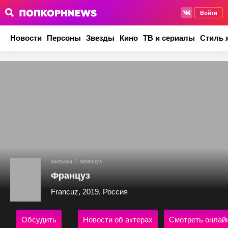
Войти
Новости
Персоны
Звезды
Кино
ТВ и сериалы
Стиль 
Фильмы
/
Француз
Француз
Francuz, 2019, Россия
Обсудить
Новости об актерах
Смотреть онлай