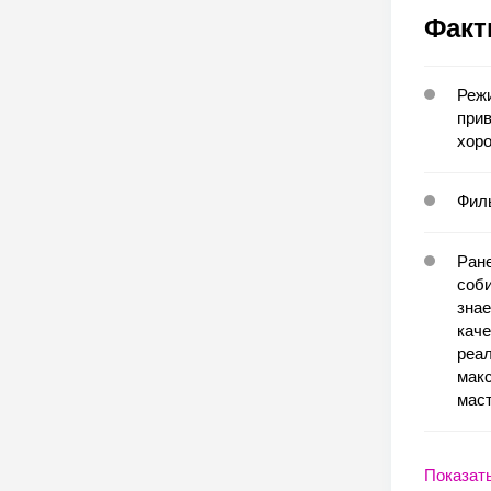
Факт
Режи
прив
хоро
Филь
Ране
соби
знае
каче
реал
макс
маст
Показат