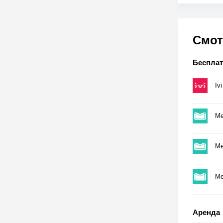
Смот
Беспла
Ivi
Me
Me
Me
Аренда