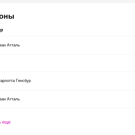
соны
ер
ван Атталь
арлотта Гeнcбур
ван Атталь
ь еще