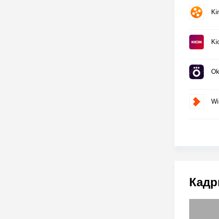
Ki
Ki
Ok
Wi
Кадр