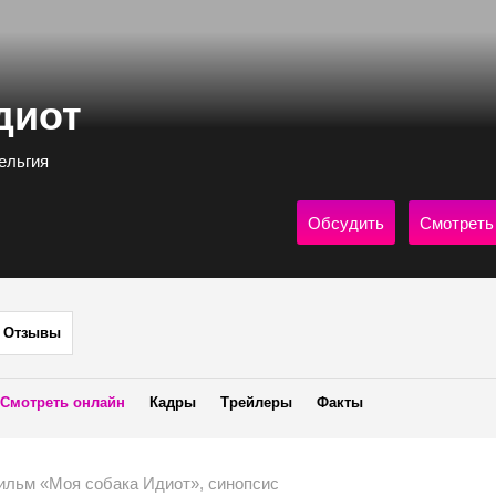
диот
Бельгия
Обсудить
Смотреть
Отзывы
Смотреть онлайн
Кадры
Трейлеры
Факты
ильм «Моя собака Идиот», синопсис