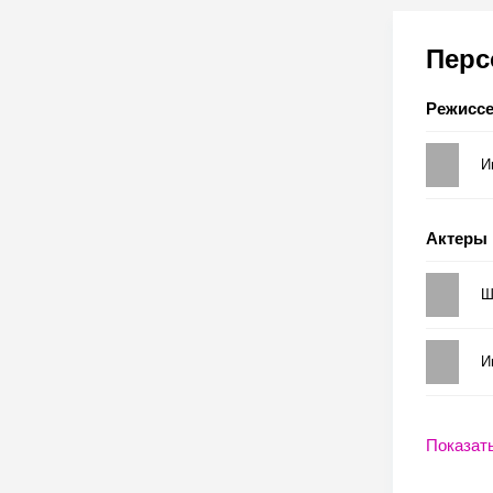
Пер
Режисс
И
Актеры
Ш
И
Показат