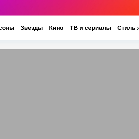
соны
Звезды
Кино
ТВ и сериалы
Стиль 