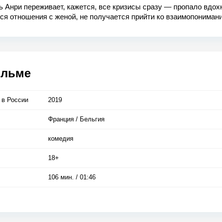
 Анри переживает, кажется, все кризисы сразу — пропало вдох
ся отношения с женой, не получается прийти ко взаимопониман
ми детьми. Но когда Анри завязывает уморительную дружбу с н
й собакой, у него появляется шанс начать все заново.
ильме
 в Росcии
2019
Франция / Бельгия
комедия
18+
106 мин. / 01:46