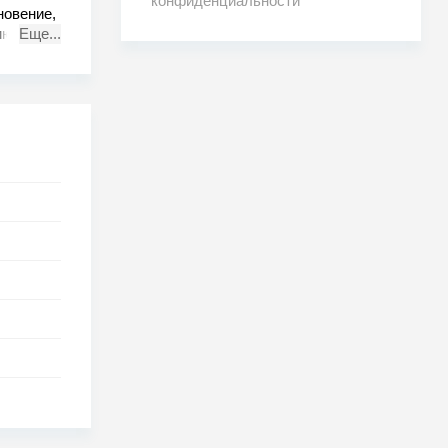
конфиденциальности
новение,
ию с
Еще...
аглой