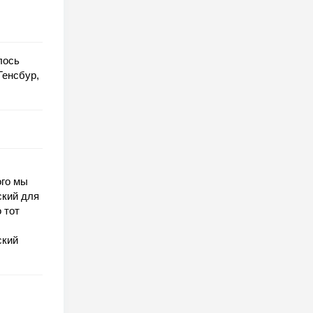
лось
Генсбур,
ого мы
ский для
 тот
ский