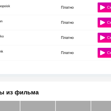
nopoisk
Платно
С
on
Платно
С
ko
Платно
С
nk
Платно
С
ы из фильма