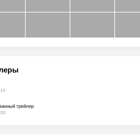
леры
019
ванный трейлер
020