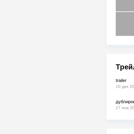
Трей
trailer
10 дек 2
дублиро
27 янв 2