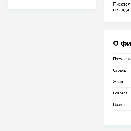
Писатель
не ладят
выросши
бездомно
О ф
Премьера
Страна
Жанр
Возраст
Время