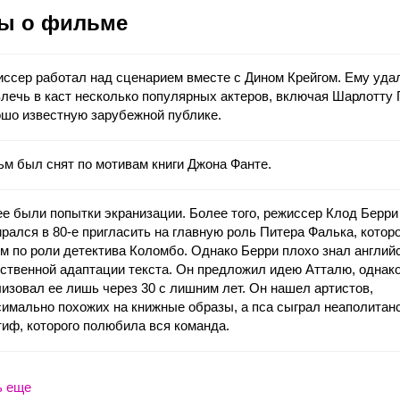
ы о фильме
ссер работал над сценарием вместе с Дином Крейгом. Ему уда
лечь в каст несколько популярных актеров, включая Шарлотту 
шо известную зарубежной публике.
м был снят по мотивам книги Джона Фанте.
е были попытки экранизации. Более того, режиссер Клод Берри
рался в 80-е пригласить на главную роль Питера Фалька, котор
м по роли детектива Коломбо. Однако Берри плохо знал англий
ственной адаптации текста. Он предложил идею Атталю, однако
изовал ее лишь через 30 с лишним лет. Он нашел артистов,
имально похожих на книжные образы, а пса сыграл неаполитан
иф, которого полюбила вся команда.
ь еще