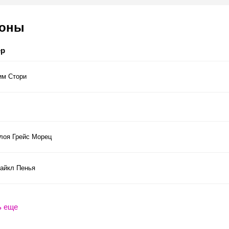
соны
ер
им Стори
лоя Грейс Морец
айкл Пенья
ь еще