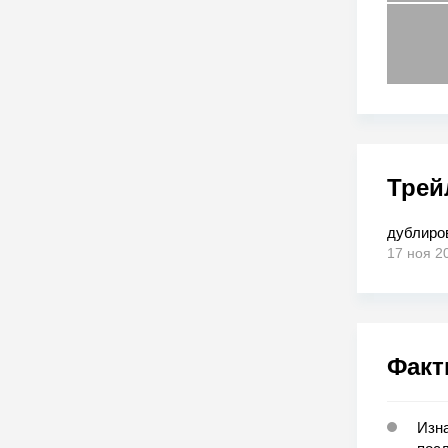
Трей
дублиро
17 ноя 2
Факт
Изна