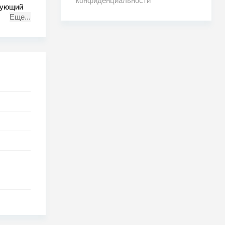
конфиденциальности
скующий
Еще...
то.