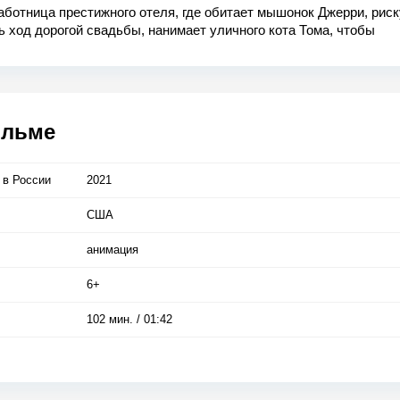
аботница престижного отеля, где обитает мышонок Джерри, ри
 ход дорогой свадьбы, нанимает уличного кота Тома, чтобы
ься с наглым грызуном. Но решить эту проблему не так-то прос
ильме
 в Росcии
2021
США
анимация
6+
102 мин. / 01:42