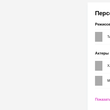
Пер
Режисс
Т
Актеры
Х
М
Показат