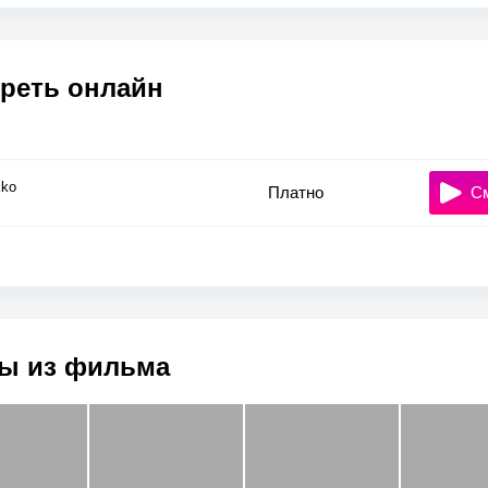
реть онлайн
ko
Платно
С
ы из фильма