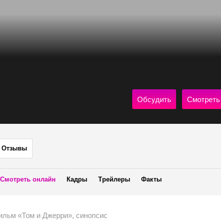
Обсудить
Смотреть
Отзывы
Смотреть онлайн
Кадры
Трейлеры
Факты
ильм «Том и Джерри», синопсис