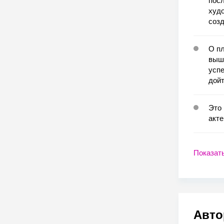
посл
худ
соз
О пл
выш
успе
дойт
Это 
акте
Показат
Авто