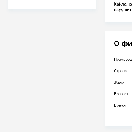
Кайла, р
нарушить
разобрат
О ф
Премьера
Страна
Жанр
Возраст
Время