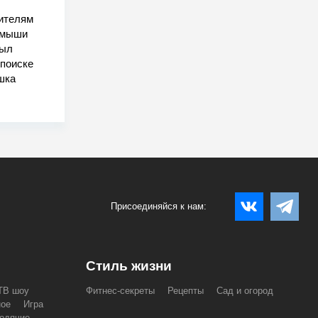
рителям
и мыши
был
 поиске
шка
Присоединяйся к нам:
Стиль жизни
ТВ шоу
Фитнес-секреты
Рецепты
Сад и огород
ное
Игра
одячие