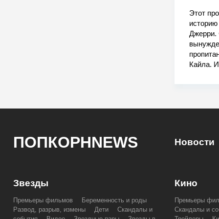
Этот про
историю 
Джерри. 
вынужден
пропитан
Кайла. 
ПОПКОРНNEWS
Новости
Звезды
Кино
Премьеры фильмов
Беременность и роды
Премьеры фи
Развод, разрыв, измены
Дети
Скандалы и
Скандалы и со
события
Видео
Звездные пары
Звезды в
Трейлеры
К