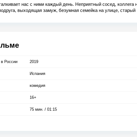
алкивает нас с ними каждый день. Неприятный сосед, коллега 
подруга, выходящая замуж, безумная семейка на улице, старый
 или хитрый продавец. И никто не знает, о чем же они думают 
жет им просто хочется вас убить? Семь историй, в которых чё
едствует с кошмаром, а смех превращается в крики ужаса.
ильме
 в Росcии
2019
Испания
комедия
16+
75 мин. / 01:15