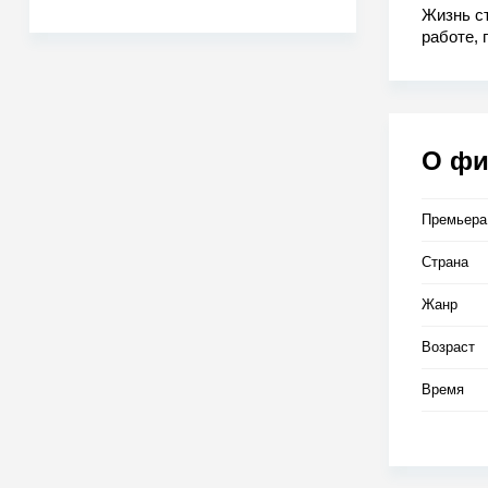
Жизнь ст
работе, 
знакомый
деле. Мо
юмор сос
О ф
Премьера
Страна
Жанр
Возраст
Время