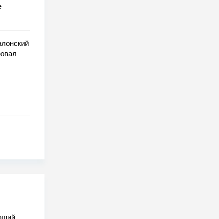
е
алонский
ровал
ающий