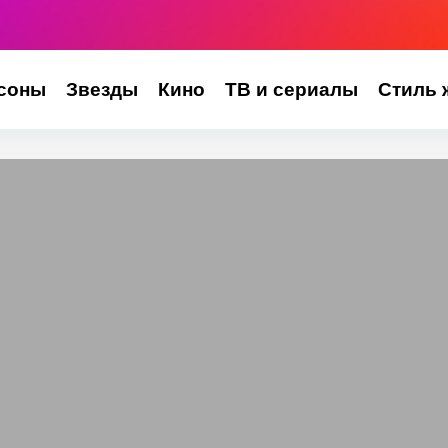
соны
Звезды
Кино
ТВ и сериалы
Стиль 