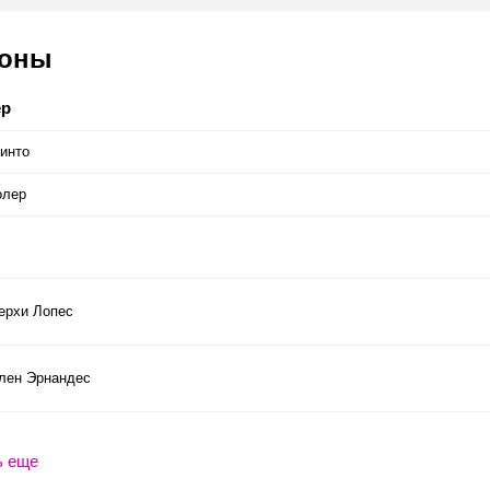
соны
ер
инто
олер
ерхи Лопес
лен Эрнандес
ь еще