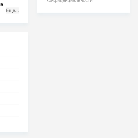
конфиденциальности
на
Еще...
на самом
рный