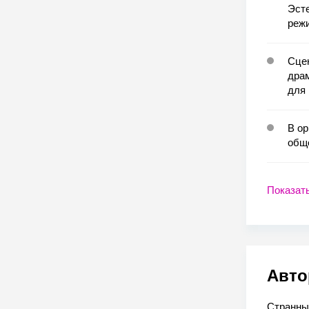
Эсте
реж
Сцен
дра
для 
В ор
общ
Показат
Авто
Странны