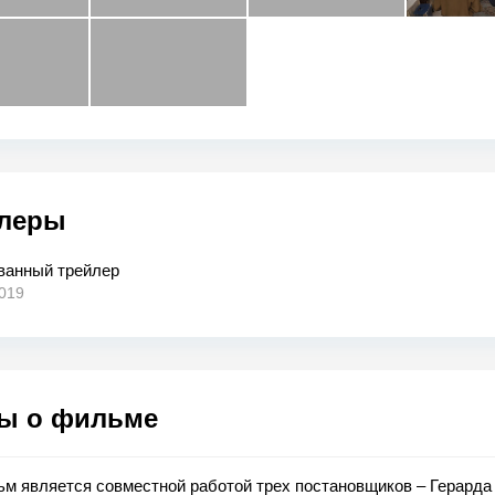
леры
ванный трейлер
019
ы о фильме
м является совместной работой трех постановщиков – Герарда 