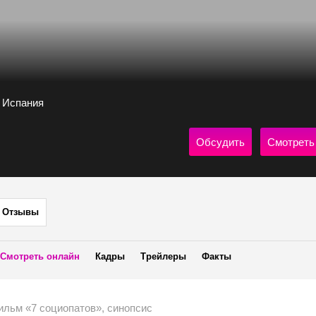
9, Испания
Обсудить
Смотреть
Отзывы
Смотреть онлайн
Кадры
Трейлеры
Факты
ильм «7 социопатов», синопсис