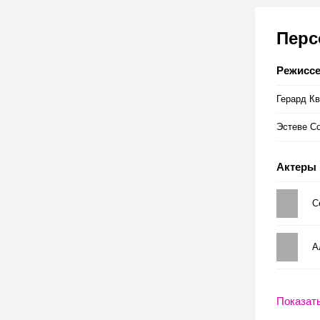
Пер
Режисс
Герард Кв
Эстеве С
Актеры
С
А
Показат