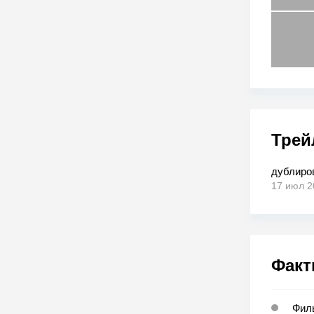
Трей
дублиро
17 июл 2
Факт
Филь