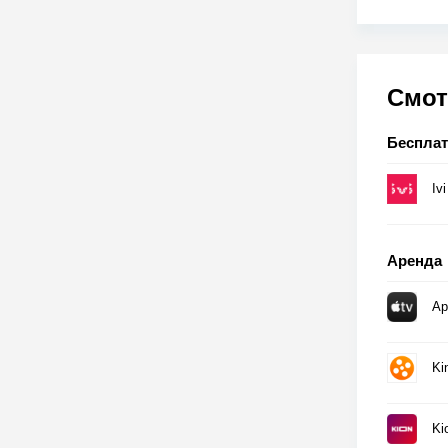
Смот
Беспла
Ivi
Аренда
Ap
Ki
Ki