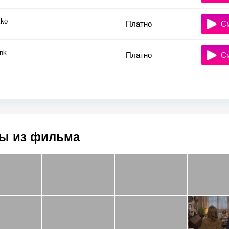
ko
Платно
С
nk
Платно
С
ы из фильма