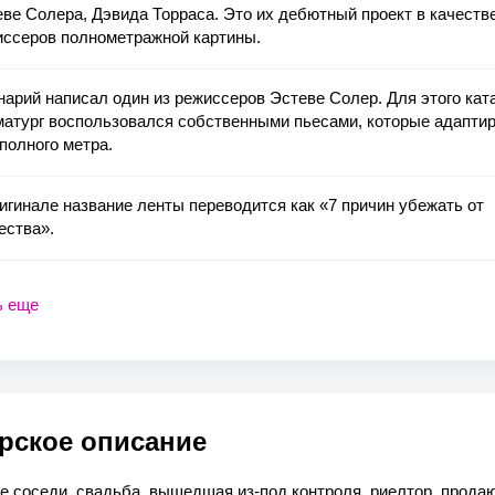
ве Солера, Дэвида Торраса. Это их дебютный проект в качеств
иссеров полнометражной картины.
арий написал один из режиссеров Эстеве Солер. Для этого кат
матург воспользовался собственными пьесами, которые адапти
полного метра.
игинале название ленты переводится как «7 причин убежать от
ества».
ь еще
рское описание
е соседи, свадьба, вышедшая из-под контроля, риелтор, прод