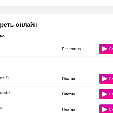
реть онлайн
тно
Бесплатно
С
ple TV
Платно
С
nopoisk
Платно
С
on
Платно
С