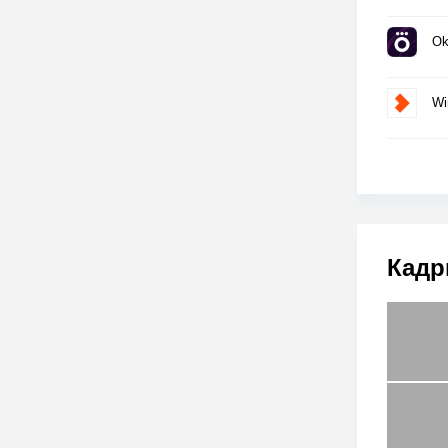
Ok
Wi
Кадр