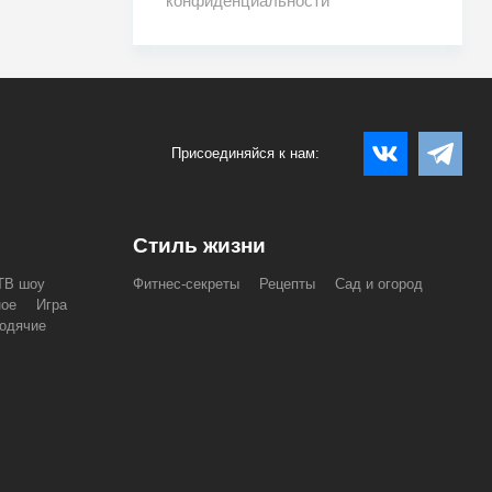
конфиденциальности
Присоединяйся к нам:
Стиль жизни
ТВ шоу
Фитнес-секреты
Рецепты
Сад и огород
ное
Игра
одячие