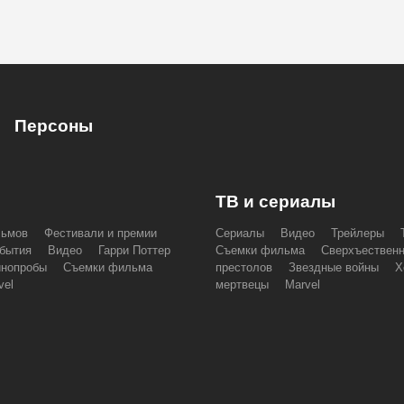
Персоны
ТВ и сериалы
льмов
Фестивали и премии
Сериалы
Видео
Трейлеры
бытия
Видео
Гарри Поттер
Съемки фильма
Сверхъествен
инопробы
Съемки фильма
престолов
Звездные войны
Х
vel
мертвецы
Marvel