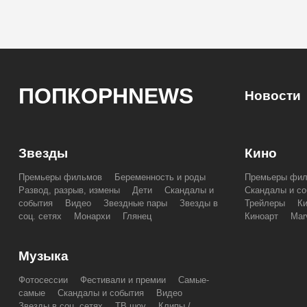
ПОПКОРНNEWS
Новости
Звезды
Кино
Премьеры фильмов
Беременность и роды
Премьеры фи
Развод, разрыв, измены
Дети
Скандалы и
Скандалы и со
события
Видео
Звездные пары
Звезды в
Трейлеры
К
соц. сетях
Монархи
Глянец
Киноарт
Mar
Музыка
Фотосессии
Фестивали и премии
Самые-
самые
Скандалы и события
Видео
Звезды в соц. сетях
ТВ шоу
Клипы /