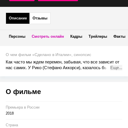
Описание
Отзывы
Персоны
Смотреть онлайн
Кадры
Трейлеры
Факты
О чем фильм «Сделано в Италии», синопсис
Как часто мы ждем перемен, забывая, что все зависит от
нас самих. У Рико (Стефано Аккорси), казалось бы, есть
Еще...
все для счастья: работа, собственный дом, молодая жена
Сара (Касия Смутняк) и верные друзья, на которых можно
положиться в любой ситуации. Но однажды его жизнь
О фильме
кардинально меняется.
Премьера в Росcии
2018
Страна