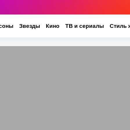
соны
Звезды
Кино
ТВ и сериалы
Стиль 