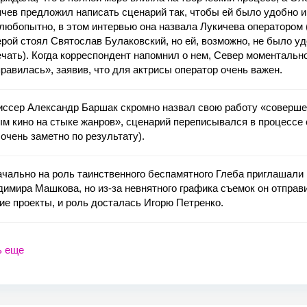
чев предложил написать сценарий так, чтобы ей было удобно и
любопытно, в этом интервью она назвала Лукичева оператором 
рой стоял Святослав Булаковский, но ей, возможно, не было уд
чать). Когда корреспондент напомнил о нем, Север моментальн
равилась», заявив, что для актрисы оператор очень важен.
иссер Александр Баршак скромно назвал свою работу «соверш
м кино на стыке жанров», сценарий переписывался в процессе
 очень заметно по результату).
чально на роль таинственного беспамятного Глеба приглашали
имира Машкова, но из-за невнятного графика съемок он отправ
ие проекты, и роль досталась Игорю Петренко.
ь еще