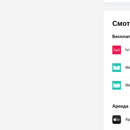
Смот
Беспла
Ivi
Me
Me
Аренда
Ap