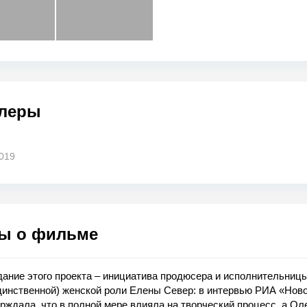
леры
019
ы о фильме
ание этого проекта – инициатива продюсера и исполнительниц
динственной) женской роли Елены Север: в интервью РИА «Нов
рждала, что в полной мере влияла на творческий процесс, а Ол