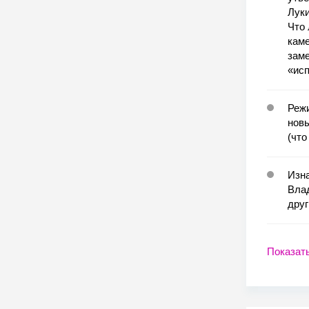
Луки
Что 
каме
заме
«исп
Реж
новы
(что
Изна
Влад
друг
Показат