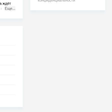
конфиденциальности
а ждёт
 который
Еще...
о он
 ни разу
 когда
 и за ним