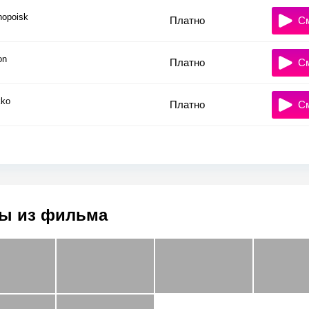
nopoisk
Платно
С
on
Платно
С
ko
Платно
С
ы из фильма