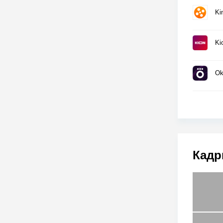
Ki
Ki
Ok
Кадр