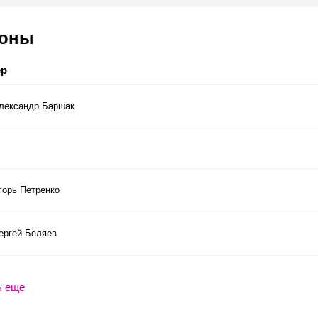
соны
ер
лександр Баршак
горь Петренко
ергей Беляев
ь еще