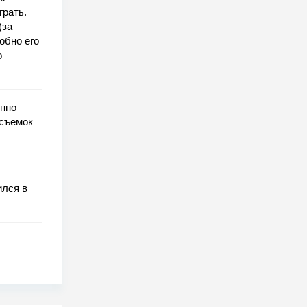
грать.
(за
обно его
о
енно
 съемок
ился в