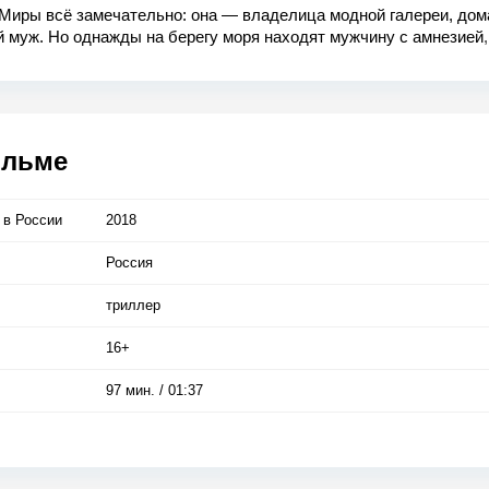
 Миры всё замечательно: она — владелица модной галереи, дом
 муж. Но однажды на берегу моря находят мужчину с амнезией,
ё имя. Никто не знает, кто он. Его нет ни в одной базе данных. Н
ней то, что может знать только очень близкий человек, хотя Мира
его не видела. Благополучный мир Миры начинает разрушаться,
ся, что неизвестный провёл несколько лет на Ближнем Востоке
тоящая охота.
ильме
 в Росcии
2018
Россия
триллер
16+
97 мин. / 01:37