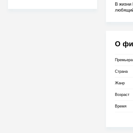
В жизни
любящий
помнит е
знает о 
в жизни 
выясняет
идёт нас
О ф
Премьера
Страна
Жанр
Возраст
Время