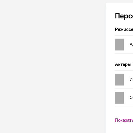
Пер
Режисс
А
Актеры
И
С
Показат