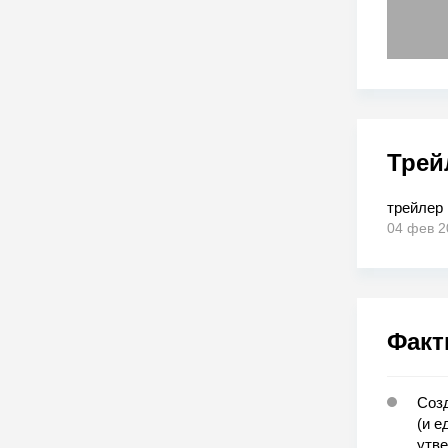
Трей
трейлер
04 фев 2
Факт
Созд
(и е
утве