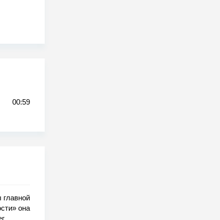
00:59
ы главной
ости» она
ег