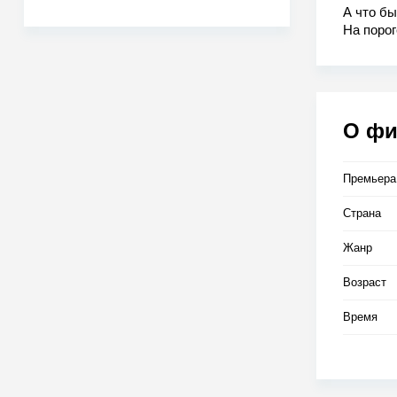
А что бы
На порог
Принцес
Чтобы из
придется
самолёт
вместе с
О ф
Премьера
Страна
Жанр
Возраст
Время