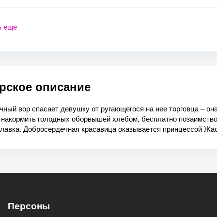
ь еще
рское описание
ный вор спасает девушку от ругающегося на нее торговца ‒ он
 накормить голодных оборвышей хлебом, бесплатно позаимств
илавка. Добросердечная красавица оказывается принцессой Жас
Персоны