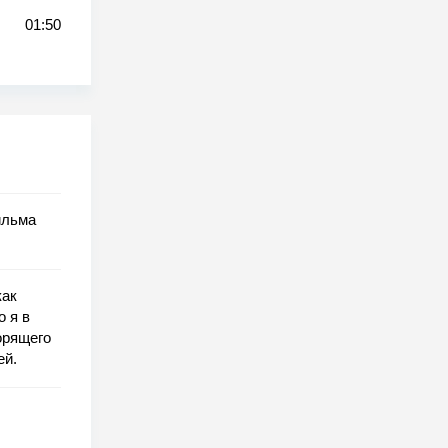
01:50
ильма
как
о я в
орящего
ей.