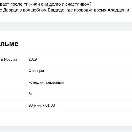
вает после «и жили они долго и счастливо»?
е Дворца в волшебном Багдаде, где проводят время Аладдин и
са, появляется ужасный и опасный Диктатор.
бавиться от незваного гостя и не потерять Принцессу, Аладдин
 вновь окунуться в мир приключений и опасностей: пролететь н
е полмира, разыскать Волшебную лампу, своего приятеля Джина
 ним сразиться с Диктатором
ильме
 в Росcии
2019
Франция
комедия, семейный
6+
98 мин. / 01:38