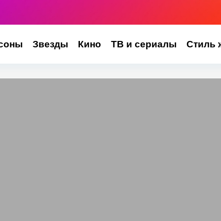
соны
Звезды
Кино
ТВ и сериалы
Стиль 