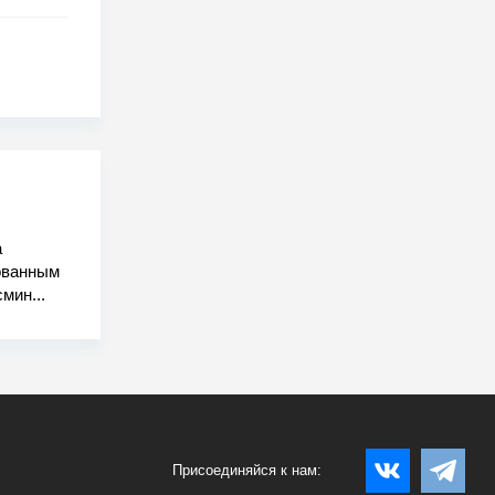
а
ованным
мин...
Присоединяйся к нам: