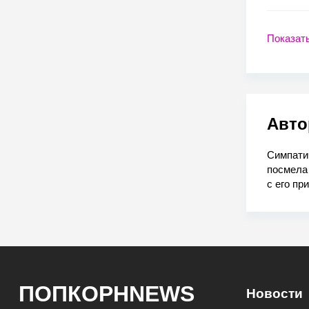
Показат
Авто
Симпатич
посмела
с его пр
ПОПКОРНNEWS
Новости