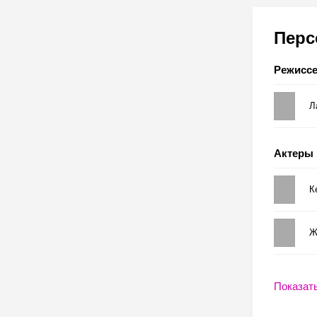
Пер
Режисс
Л
Актеры
К
Ж
Показат