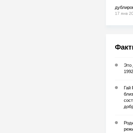
дублиро
17 янв 2
Факт
Это
1992
Гай 
близ
сост
добр
Роди
реж