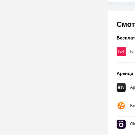
Смот
Беспла
Ivi
Аренда
Ap
Ki
Ok