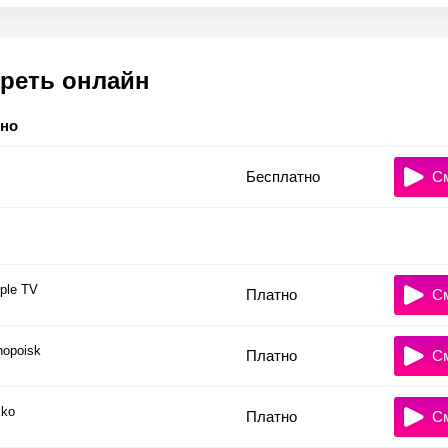
реть онлайн
тно
Бесплатно
С
ple TV
Платно
С
nopoisk
Платно
С
ko
Платно
С