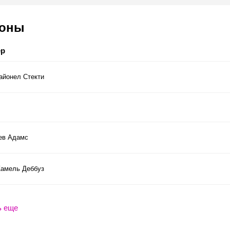
соны
ер
айонел Стекти
ев Адамс
амель Деббуз
ь еще