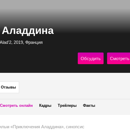
 Аладдина
 Alad'2, 2019, Франция
Обсудить
Смотреть
Отзывы
Смотреть онлайн
Кадры
Трейлеры
Факты
ильм «Приключения Аладдина», синопсис