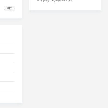
конфиденциальности
Еще...
у
а ковре-
 и уже