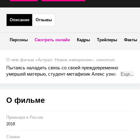
Описание
Отзывы
Персоны
Смотреть онлайн
Кадры
Трейлеры
Факты
О чем фильм «Астрал: Новое измерение», синопсис
Пытаясь наладить связь со своей преждевременно
умершей матерью, студент-метафизик Алекс узнает
Еще...
способ выхода «астрального тела» из физического и
находит путь в другие изменения. Но с каждым
путешествием в неизведанное нечто потустороннее
О фильме
пересекает границу миров вместе с ним.
Премьера в Росcии
2018
Страна