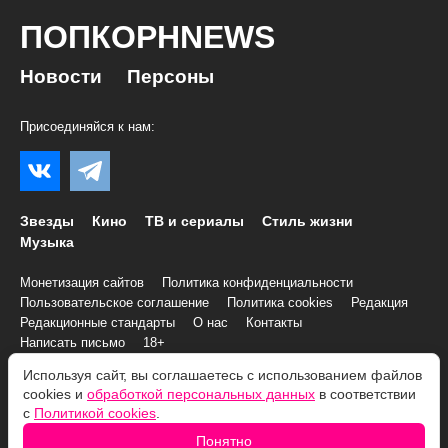
ПОПКОРНNEWS
Новости
Персоны
Присоединяйся к нам:
Звезды
Кино
ТВ и сериалы
Стиль жизни
Музыка
Монетизация сайтов
Политика конфиденциальности
Пользовательское соглашение
Политика cookies
Редакция
Редакционные стандарты
О нас
Контакты
Написать письмо
18+
Используя сайт, вы соглашаетесь с использованием файлов
© 2007–2026 Все права и материалы принадлежат
cookies и
обработкой персональных данных
в соответствии
«ПОПКОРНNEWS»
с
Политикой cookies
.
При копировании информации необходимо соблюдать
Условия
Понятно