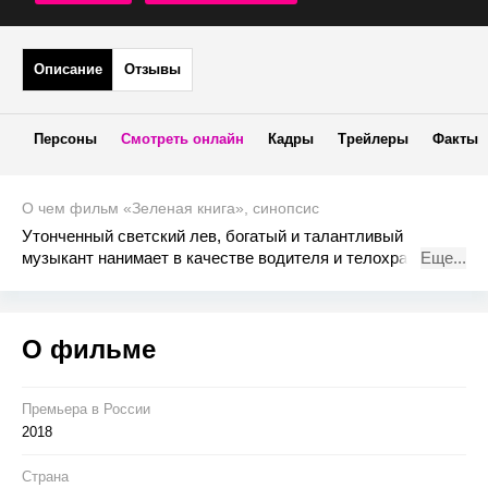
Описание
Отзывы
Персоны
Смотреть онлайн
Кадры
Трейлеры
Факты
О чем фильм «Зеленая книга», синопсис
Утонченный светский лев, богатый и талантливый
музыкант нанимает в качестве водителя и телохранителя
Еще...
человека, который менее всего подходит для этой
работы. Тони «Болтун» - вышибала, не умеющий держать
рот на замке и пользоваться столовыми приборами, зато
О фильме
он хорошо работает кулаками. Это турне навсегда
изменит жизнь обоих.
Премьера в Росcии
2018
Страна