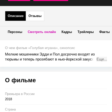
Описание
Отзывы
Персоны
Смотреть онлайн
Кадры
Трейлеры
Факты
О чем фильм «Голубая игуана», синопсис
Мелкие мошенники Эдди и Пол досрочно входят из
тюрьмы и теперь прозябают в нью-йоркской закусочной.
Еще...
Казалось, им не светит уже ничего интересного в этой
жизни. Но однажды к ним в забегаловку заглядывает
англичанка Кэтрин Руквуд, неудачница и авантюристка.
О фильме
Она уговаривает парней отправиться в Лондон и украсть
уникальный бриллиант - «Голубую игуану».
Премьера в Росcии
2018
Страна