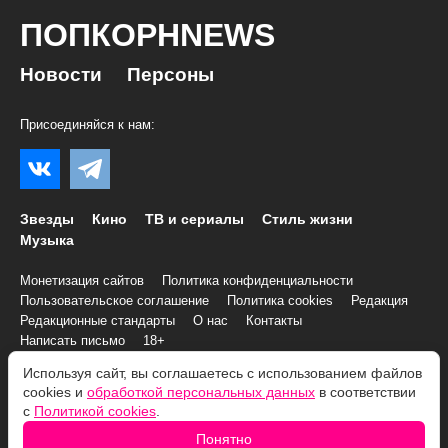
ПОПКОРНNEWS
Новости
Персоны
Присоединяйся к нам:
Звезды
Кино
ТВ и сериалы
Стиль жизни
Музыка
Монетизация сайтов
Политика конфиденциальности
Пользовательское соглашение
Политика cookies
Редакция
Редакционные стандарты
О нас
Контакты
Написать письмо
18+
Используя сайт, вы соглашаетесь с использованием файлов
© 2007–2026 Все права и материалы принадлежат
cookies и
обработкой персональных данных
в соответствии
«ПОПКОРНNEWS»
с
Политикой cookies
.
При копировании информации необходимо соблюдать
Условия
Понятно