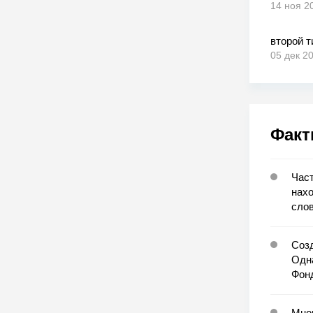
14 ноя 2
второй т
05 дек 2
Факт
Част
нахо
сло
Созд
Одна
Фонд
Мног