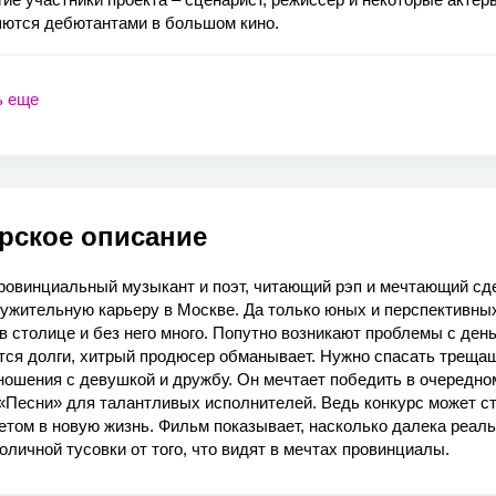
яются дебютантами в большом кино.
ь еще
рское описание
провинциальный музыкант и поэт, читающий рэп и мечтающий сд
ружительную карьеру в Москве. Да только юных и перспективны
в столице и без него много. Попутно возникают проблемы с день
тся долги, хитрый продюсер обманывает. Нужно спасать треща
ношения с девушкой и дружбу. Он мечтает победить в очередно
«Песни» для талантливых исполнителей. Ведь конкурс может с
етом в новую жизнь. Фильм показывает, насколько далека реал
оличной тусовки от того, что видят в мечтах провинциалы.