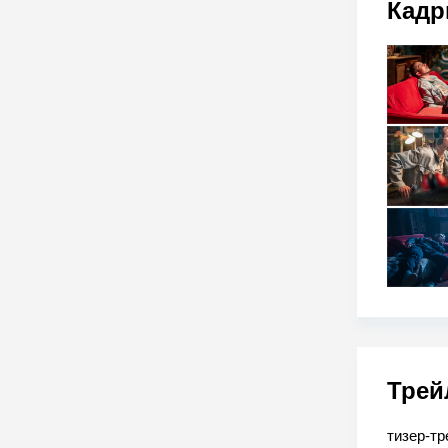
Кадр
Трей
тизер-тр