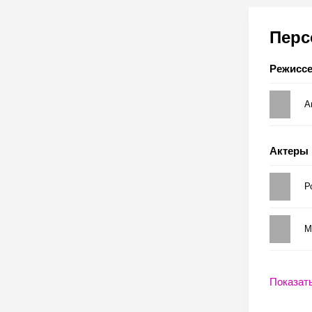
Пер
Режисс
А
Актеры
Р
М
Показат