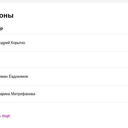
соны
ер
ндрей Корытко
оман Евдокимов
арина Митрофанова
ь еще