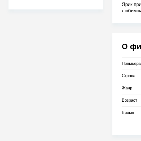
Ярик при
любимом
вперед. 
смиритьс
О ф
Премьера
Страна
Жанр
Возраст
Время