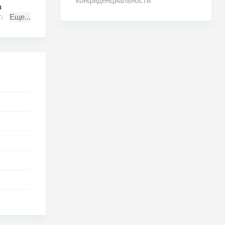
конфиденциальности
в
гаться
Еще...
пора
мечта?