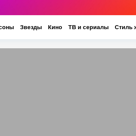
соны
Звезды
Кино
ТВ и сериалы
Стиль 