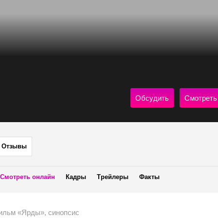
Обсудить
Смотреть
Отзывы
Смотреть онлайн
Кадры
Трейлеры
Факты
ильм «Ярды», синопсис