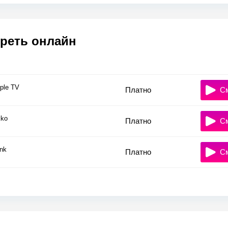
реть онлайн
ple TV
Платно
С
ko
Платно
С
nk
Платно
С