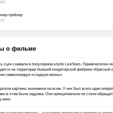
019
изер-трейлер
019
ы о фильме
ь сцен снимали в популярном клубе LiveStars. Примечателен он
дится на территории бывшей кондитерской фабрики «Красный о
вно символизируя «сладкую жизнь».
атели картины экономили на всем. У них был всего один операт
ко в этом была задумка. Они принципиально не стали обращат
 кино.
ие участники проекта – сценарист, режиссер и некоторые актер