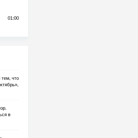
01:00
 тем, что
ктябрь»,
ор.
ься в
ы,