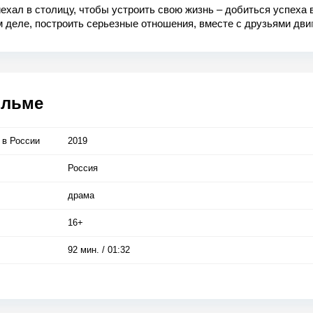
ехал в столицу, чтобы устроить свою жизнь – добиться успеха 
 деле, построить серьезные отношения, вместе с друзьями дви
Но у большого города на Ярика другие планы. Все твердят, что 
я, стать «нормальным». Возможно ли отступить, когда на кону 
ильме
 в Росcии
2019
Россия
драма
16+
92 мин. / 01:32