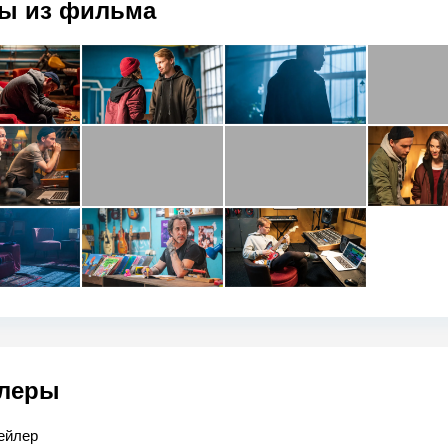
ы из фильма
леры
ейлер