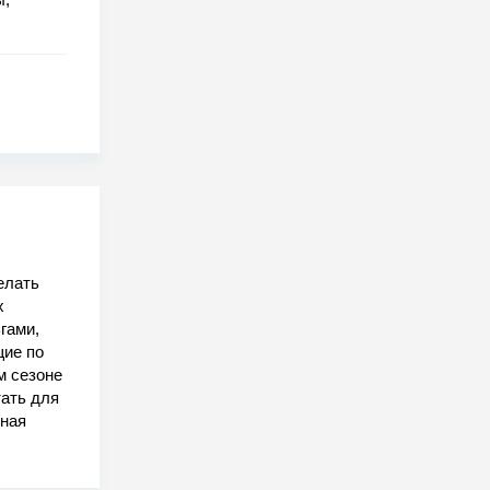
елать
х
гами,
щие по
м сезоне
тать для
ьная