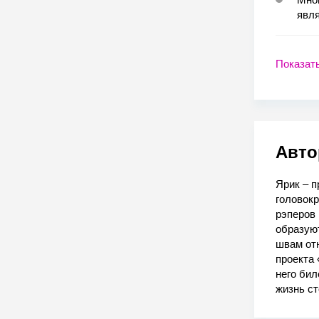
явл
Показат
Авто
Ярик – 
головок
рэперов 
образую
швам от
проекта 
него бил
жизнь ст