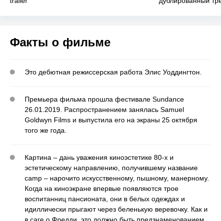
trailer
дублированный тр
Факты о фильме
Это дебютная режиссерская работа Элис Уоддингтон.
Премьера фильма прошла фестивале Sundance
26.01.2019. Распространением занялась Samuel
Goldwyn Films и выпустила его на экраны 25 октября
того же года.
Картина – дань уважения киноэстетике 80-х и
эстетическому направлению, получившему название
camp – нарочито искусственному, пышному, манерному.
Когда на киноэкране впервые появляются трое
воспитанниц пансионата, они в белых одеждах и
идиллически прыгают через беленькую веревочку. Как и
в саге о Фредди, это должно быть предзнаменованием