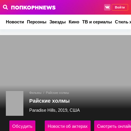
Войти
Новости
Персоны
Звезды
Кино
ТВ и сериалы
Стиль 
Фильмы
/
Райские холмы
Райские холмы
Paradise Hills, 2019, США
Обсудить
Новости об актерах
Смотреть онлай