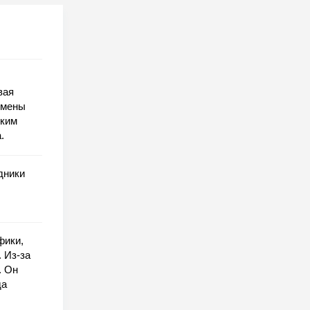
вая
смены
оким
.
дники
фики,
 Из-за
. Он
да