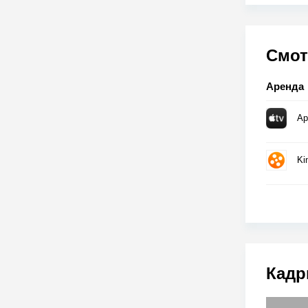
Смот
Аренда
Ap
Ki
Кадр