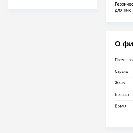
Героичес
для них 
опасност
Когда лю
приходят
О ф
Премьера
Страна
Жанр
Возраст
Время