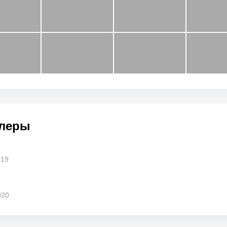
леры
019
020