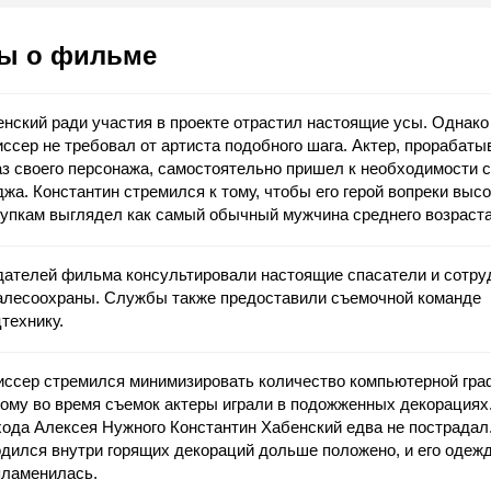
ы о фильме
нский ради участия в проекте отрастил настоящие усы. Однако
ссер не требовал от артиста подобного шага. Актер, прорабаты
з своего персонажа, самостоятельно пришел к необходимости 
жа. Константин стремился к тому, чтобы его герой вопреки выс
упкам выглядел как самый обычный мужчина среднего возраста
дателей фильма консультировали настоящие спасатели и сотру
алесоохраны. Службы также предоставили съемочной команде
технику.
иссер стремился минимизировать количество компьютерной гра
ому во время съемок актеры играли в подожженных декорациях.
ода Алексея Нужного Константин Хабенский едва не пострадал
дился внутри горящих декораций дольше положено, и его одеж
пламенилась.