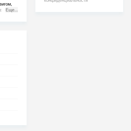
конфиденциальности
вигом,
ой
Еще...
 выручку