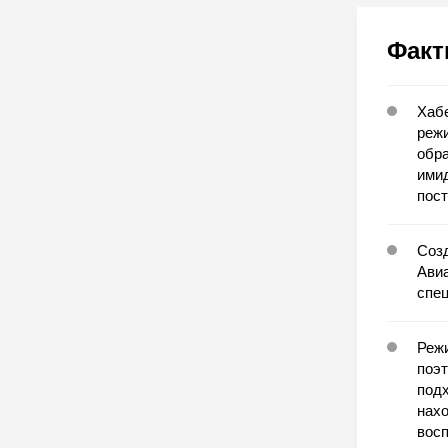
Факт
Хабе
режи
обра
имид
пост
Соз
Ави
спец
Реж
поэт
подх
нахо
вос