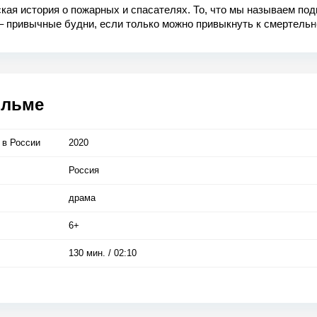
кая история о пожарных и спасателях. То, что мы называем под
– привычные будни, если только можно привыкнуть к смертельн
и и предельному риску.
дям, попавшим в беду, кажется, что помощи ждать неоткуда, на
 спасатели, чтобы встать на пути беспощадной стихии.
ильме
 в Росcии
2020
Россия
драма
6+
130 мин. / 02:10