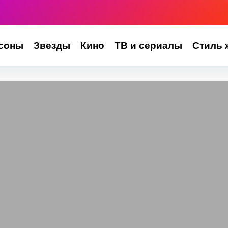
соны
Звезды
Кино
ТВ и сериалы
Стиль 