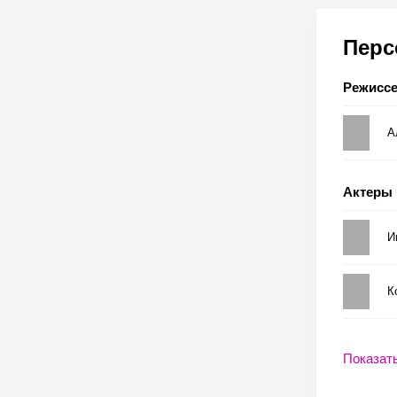
Пер
Режисс
А
Актеры
И
К
Показат