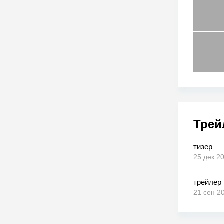
Трей
тизер
25 дек 2
трейлер
21 сен 2