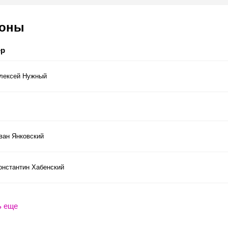
соны
ер
лексей Нужный
ван Янковский
онстантин Хабенский
ь еще