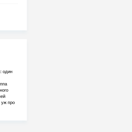
: один
уппа
ного
чей
 уж про