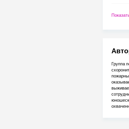
Показат
Авто
Группа п
схоронит
пожарный
оказывае
выживает
сотрудн
юношески
охваченн