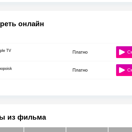
реть онлайн
ple TV
Платно
С
nopoisk
Платно
С
ы из фильма