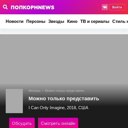
Войти
Новости
Персоны
Звезды
Кино
ТВ и сериалы
Стиль 
Фильмы
/
Можно только представить
Можно только представить
I Can Only Imagine, 2018, США
Обсудить
Смотреть онлайн