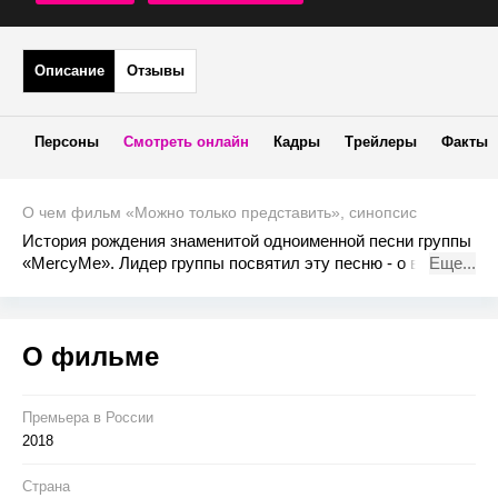
Описание
Отзывы
Персоны
Смотреть онлайн
Кадры
Трейлеры
Факты
О чем фильм «Можно только представить», синопсис
История рождения знаменитой одноименной песни группы
«MercyMe». Лидер группы посвятил эту песню - о вере,
Еще...
любви и прощении – своему отцу, не подозревая, что
скоро она облетит весь мир, станет платиновым хитом, а
главное - подарит надежду миллионам людей.
О фильме
Премьера в Росcии
2018
Страна