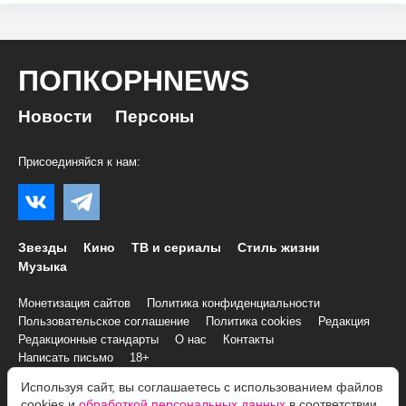
ПОПКОРНNEWS
Новости
Персоны
Присоединяйся к нам:
Звезды
Кино
ТВ и сериалы
Стиль жизни
Музыка
Монетизация сайтов
Политика конфиденциальности
Пользовательское соглашение
Политика cookies
Редакция
Редакционные стандарты
О нас
Контакты
Написать письмо
18+
Используя сайт, вы соглашаетесь с использованием файлов
© 2007–2026 Все права и материалы принадлежат
cookies и
обработкой персональных данных
в соответствии