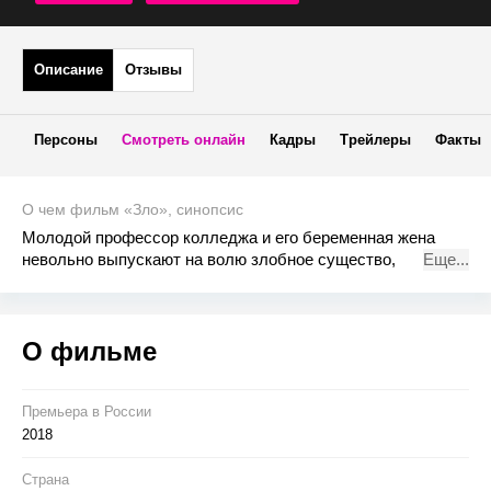
Описание
Отзывы
Персоны
Смотреть онлайн
Кадры
Трейлеры
Факты
О чем фильм «Зло», синопсис
Молодой профессор колледжа и его беременная жена
невольно выпускают на волю злобное существо,
Еще...
одержимое страстью к убийству.
О фильме
Премьера в Росcии
2018
Страна