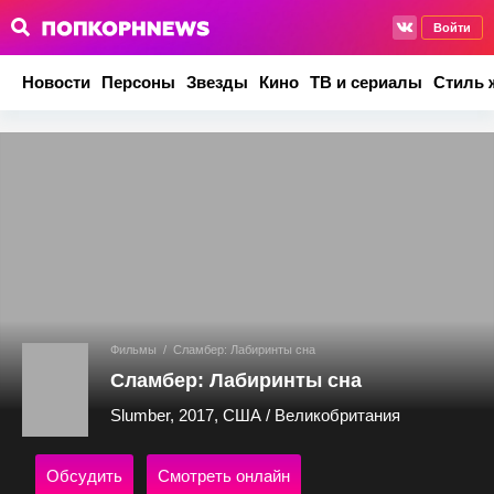
Войти
Новости
Персоны
Звезды
Кино
ТВ и сериалы
Стиль 
Фильмы
/
Сламбер: Лабиринты сна
Сламбер: Лабиринты сна
Slumber, 2017, США / Великобритания
Обсудить
Смотреть онлайн