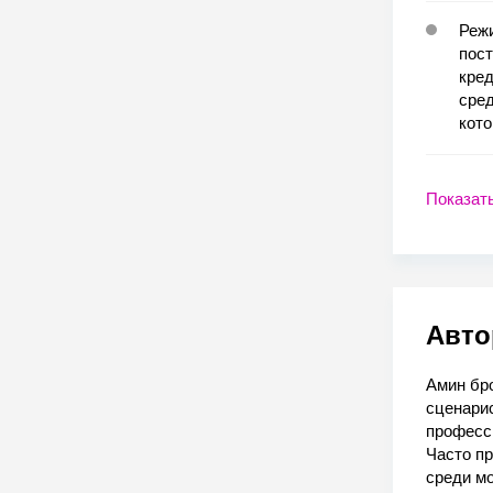
Реж
пост
кред
сред
кот
Показат
Авто
Амин бр
сценари
професси
Часто пр
среди мо