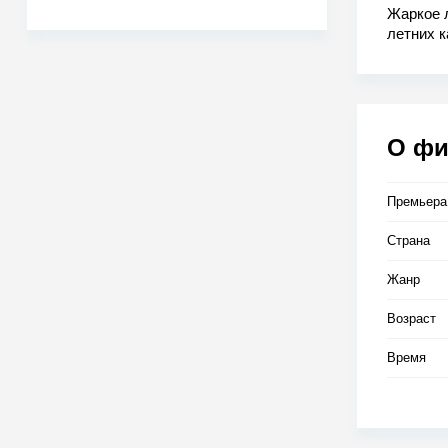
Жаркое 
летних к
студентк
сплетни
с Клеман
Селин б
разгоряч
О ф
повезет
Премьера
Страна
Жанр
Возраст
Время