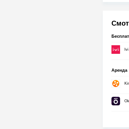
Смот
Беспла
Ivi
Аренда
Ki
Ok