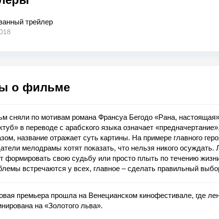
ванный трейлер
018
ы о фильме
м сняли по мотивам романа Франсуа Бегодо «Рана, настоящая»
туб» в переводе с арабского языка означает «предначертание»
зом, название отражает суть картины. На примере главного геро
атели мелодрамы хотят показать, что нельзя никого осуждать.
т формировать свою судьбу или просто плыть по течению жизни
лемы встречаются у всех, главное ‒ сделать правильный выбо
овая премьера прошла на Венецианском кинофестивале, где ле
нирована на «Золотого льва».