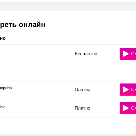
реть онлайн
тно
Бесплатно
С
nopoisk
Платно
С
ko
Платно
С