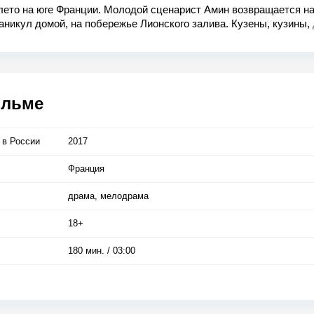
лето на юге Франции. Молодой сценарист Амин возвращается н
аникул домой, на побережье Лионского залива. Кузены, кузины, 
и из Ниццы — все здесь утоляют жажду, танцуют, купаются в м
чают, ревнуют и занимаются любовью. Офелия любит Тони, но 
ом. Шарлотта тоже любит Тони, Тони любит женщин, как и Сели
ольше любит отвязные вечеринки. Вслед за этими безрассудны
енными телами Амин пускается на поиски любви, вдохновения, 
ильме
 — и судьбы.
 в Росcии
2017
Франция
драма, мелодрама
18+
180 мин. / 03:00