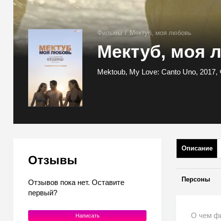
Фильмы
/
Мектуб, моя любовь
Мектуб, моя 
Mektoub, My Love: Canto Uno, 2017,
Описание
Отзывы
Персоны
Отзывов пока нет. Оставите
первый?
О чем ф
Написать