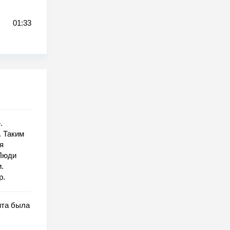
01:33
.
. Таким
я
 Люди
.
р.
нта была