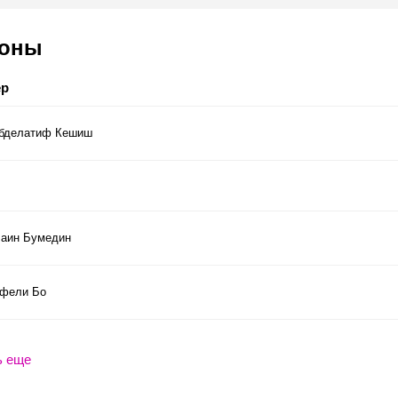
соны
ер
бделатиф Кешиш
аин Бумедин
фели Бо
ь еще