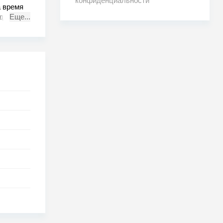
конфиденциальности
а время
друзья,
Еще...
оре,
обручена
н, но
ми и
а если