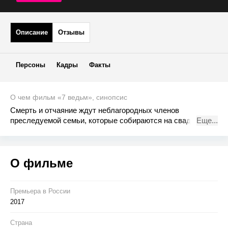
Описание
Отзывы
Персоны
Кадры
Факты
О чем фильм «7 ведьм», синопсис
Cмерть и отчаяние ждут неблагородных членов
преследуемой семьи, которые собираются на свадьбу
Еще...
своей дочери накануне злого 100-летнего проклятия.
О фильме
Премьера в Росcии
2017
Страна