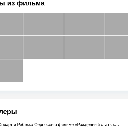
ы из фильма
леры
Патрик Стюарт и Ребекка Фергюсон о фильме «Рожденный стать королем»