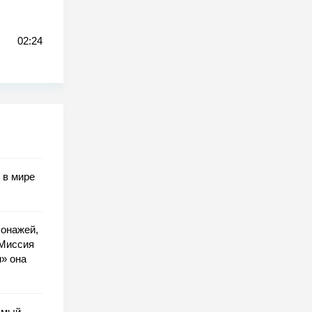
02:24
 в мире
сонажей,
«Миссия
» она
самый