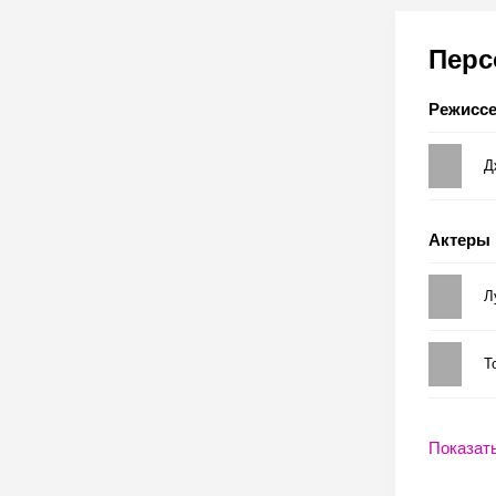
Пер
Режисс
Д
Актеры
Л
Т
Показат