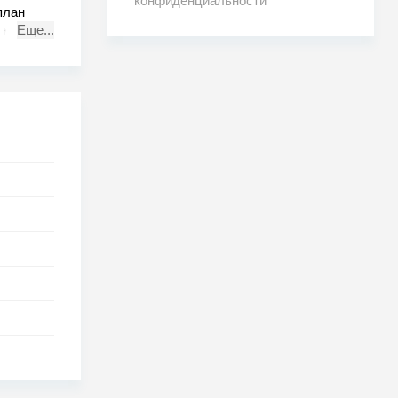
конфиденциальности
план
ч короля
Еще...
я
тожить