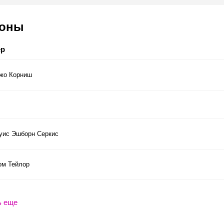
соны
ер
жо Корниш
уис Эшборн Серкис
ом Тейлор
ь еще