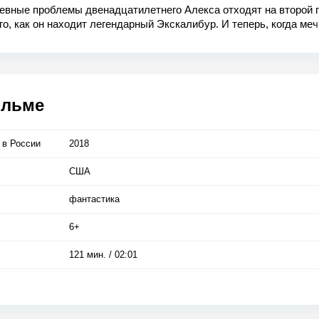
евные проблемы двенадцатилетнего Алекса отходят на второй 
го, как он находит легендарный Экскалибур. И теперь, когда ме
казывается в руках самого неудачливого подростка в Британии,
ся грандиозное приключение, в ходе которого Алекс и его друзь
становить средневекового злодея Моргана и не дать ему унич
ильме
 в Росcии
2018
США
фантастика
6+
121 мин. / 02:01