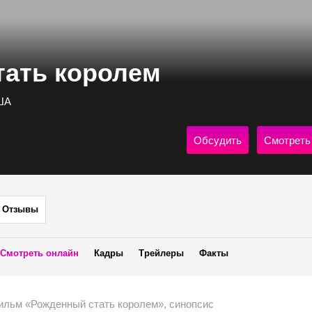
тать королем
США
Обсудить
Смотреть
Отзывы
Смотреть онлайн
Кадры
Трейлеры
Факты
ильм «Рожденный стать королем», синопсис