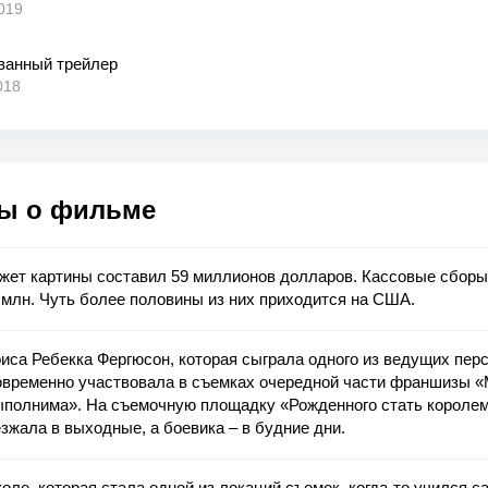
019
ванный трейлер
018
ы о фильме
жет картины составил 59 миллионов долларов. Кассовые сборы
 млн. Чуть более половины из них приходится на США.
иса Ребекка Фергюсон, которая сыграла одного из ведущих пер
овременно участвовала в съемках очередной части франшизы 
ыполнима». На съемочную площадку «Рожденного стать королем
зжала в выходные, а боевика – в будние дни.
оле, которая стала одной из локаций съемок, когда-то учился 