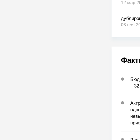
12 мар 2
дублиро
06 ноя 2
Факт
Бюд
– 32
Актр
одн
нев
прие
В шк