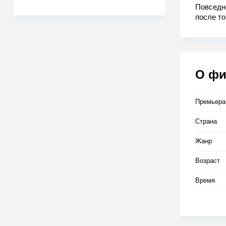
Повседн
после то
Артура о
начинает
должны о
мир.
О ф
Премьера
Страна
Жанр
Возраст
Время