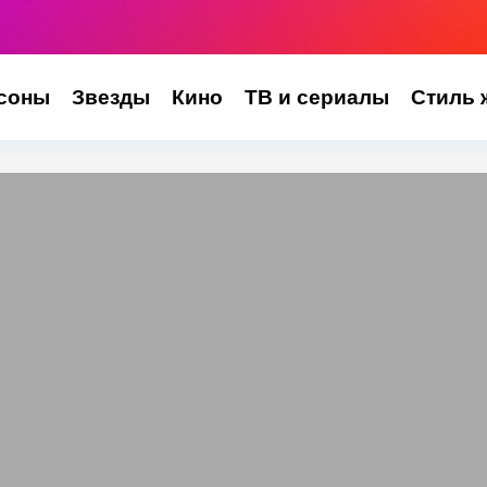
соны
Звезды
Кино
ТВ и сериалы
Стиль 