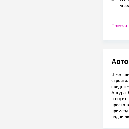
зна
Показат
Авто
Школьник
стройке.
свидетел
Артура. 
говорит 
просто т
примеру 
надвига