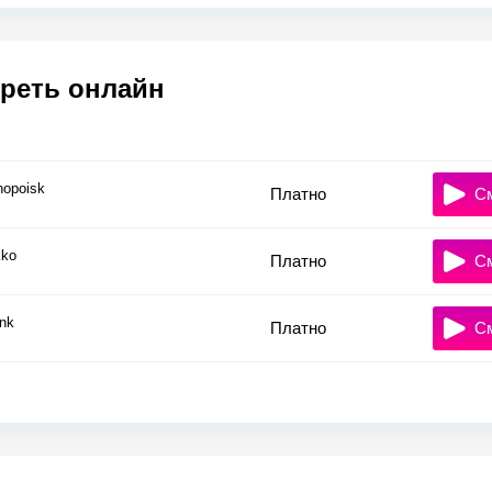
реть онлайн
nopoisk
Платно
С
ko
Платно
С
nk
Платно
С