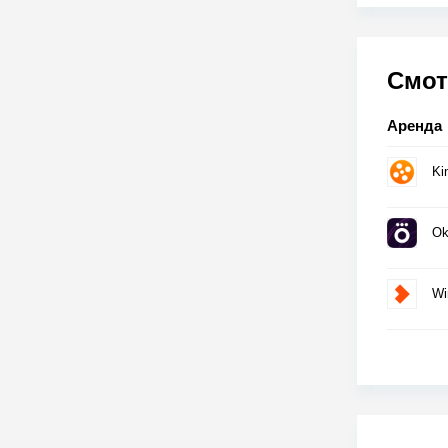
Смот
Аренда
Ki
Ok
Wi