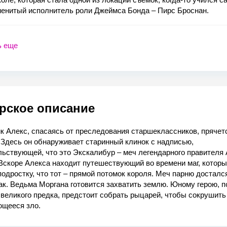
менитый исполнитель роли Джеймса Бонда – Пирс Броснан.
ь еще
рское описание
 Алекс, спасаясь от преследования старшеклассников, прячет
 Здесь он обнаруживает старинный клинок с надписью,
ьствующей, что это Экскалибур – меч легендарного правителя 
Вскоре Алекса находит путешествующий во времени маг, котор
подростку, что тот – прямой потомок короля. Меч парню досталс
ак. Ведьма Моргана готовится захватить землю. Юному герою, п
великого предка, предстоит собрать рыцарей, чтобы сокрушить
ющееся зло.