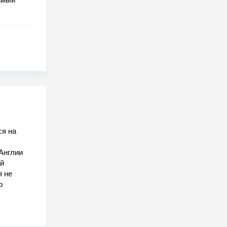
ся на
Англии
ый
я не
о