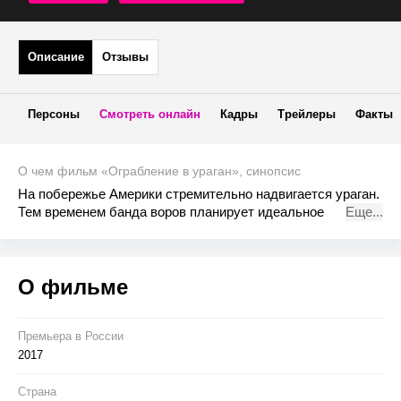
Описание
Отзывы
Персоны
Смотреть онлайн
Кадры
Трейлеры
Факты
О чем фильм «Ограбление в ураган», синопсис
На побережье Америки стремительно надвигается ураган.
Тем временем банда воров планирует идеальное
Еще...
ограбление: украсть 600 миллионов долларов из
казначейства США, воспользовавшись стихийным
бедствием как прикрытием. Но когда разбушевавшийся
О фильме
ураган усиливается до смертельно опасной Категории 5,
тщательно продуманный план ограбления века трещит по
швам...
Премьера в Росcии
2017
Страна