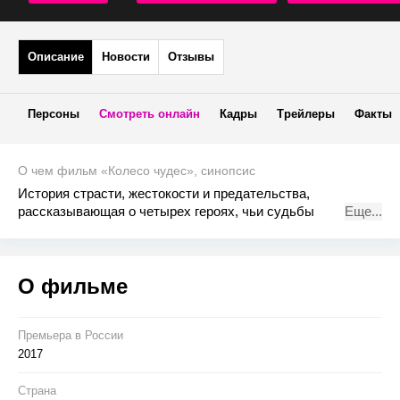
Описание
Новости
Отзывы
Персоны
Смотреть онлайн
Кадры
Трейлеры
Факты
О чем фильм «Колесо чудес», синопсис
История страсти, жестокости и предательства,
рассказывающая о четырех героях, чьи судьбы
Еще...
переплелись среди бурной жизни знаменитого парка
развлечений. Действие разворачивается на живописном
Кони Айленде в Нью-Йорке.
О фильме
Премьера в Росcии
2017
Страна