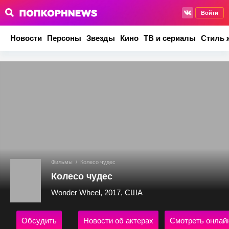
Войти
Новости
Персоны
Звезды
Кино
ТВ и сериалы
Стиль 
Фильмы
/
Колесо чудес
Колесо чудес
Wonder Wheel, 2017, США
Обсудить
Новости об актерах
Смотреть онлай