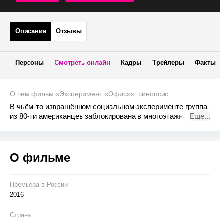
Описание
Отзывы
Персоны
Смотреть онлайн
Кадры
Трейлеры
Факты
О чем фильм «Эксперимент «Офис»», синопсис
В чьём-то извращённом социальном эксперименте группа
из 80-ти американцев заблокирована в многоэтажном
Еще...
корпоративном офисном здании в Боготе (Колумбия), и по
внутренней телефонной связи компании неизвестный
голос приказывает им участвовать в смертельной игре —
О фильме
«Убей, или будешь убит».
Премьера в Росcии
2016
Страна